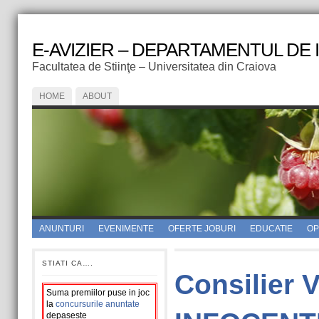
E-AVIZIER – DEPARTAMENTUL DE
Facultatea de Stiinţe – Universitatea din Craiova
HOME
ABOUT
ANUNTURI
EVENIMENTE
OFERTE JOBURI
EDUCATIE
OPI
STIATI CA….
Consilier 
Suma premiilor puse in joc
la
concursurile anuntate
depaseste