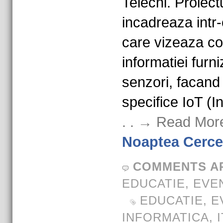
Telechi. Proiect
incadreaza intr
care vizeaza co
informatiei furn
senzori, facand
specifice IoT (I
. . → Read Mor
Noaptea Cercet
COMMENTS A
EDUCATIE
,
EVE
EDUCATIE
,
E
INFORMATICA
,
I