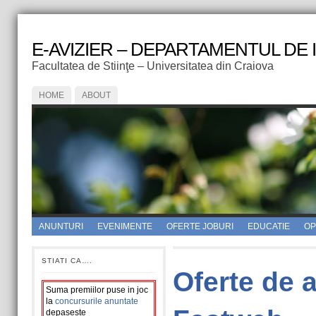
E-AVIZIER – DEPARTAMENTUL DE
Facultatea de Stiinţe – Universitatea din Craiova
HOME
ABOUT
ANUNTURI
EVENIMENTE
OFERTE JOBURI
EDUCATIE
OPI
STIATI CA….
Oferte de 
Suma premiilor puse in joc
la
concursurile anuntate
depaseste