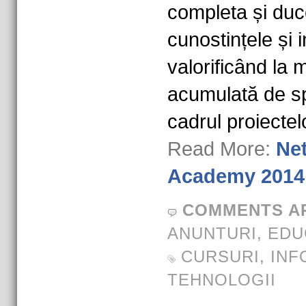
completa și duce
cunostințele și i
valorificând la
acumulată de sp
cadrul proiecte
Read More:
Ne
Academy 2014
COMMENTS A
ANUNTURI
,
EDU
CURSURI
,
INF
TEHNOLOGII