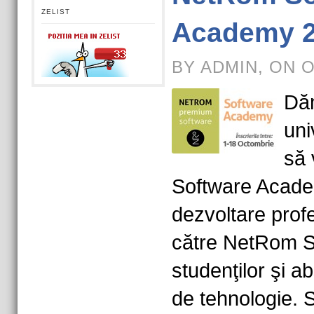
ZELIST
Academy 
BY ADMIN, ON O
Dăm
uni
să 
Software Acade
dezvoltare profe
către NetRom So
studenţilor şi a
de tehnologie. 