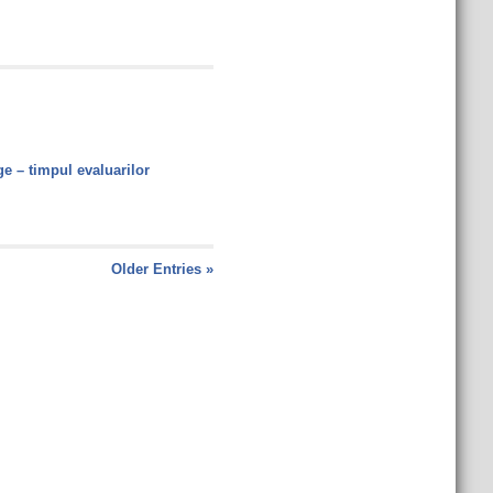
e – timpul evaluarilor
Older Entries »