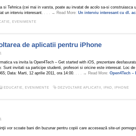
nta si Tehnica (cei mai in varsta, poate au invatat de acolo sa-si construiasca
t un interviu interesant.
. . . → Read More:
Un interviu interesant cu dl. 
CATIE
,
EVENIMENTE
tarea de aplicatii pentru iPhone
1
matica va invita la Open4Tech – Get started with iOS, prezentare desfasurata
unt invitati sa participe studenti, profesori si oricine este interesat. Loc d
65; Data: Marti, 12 aprilie 2011, ora 14:00.
. . . → Read More:
Open4Tech – D
EDUCATIE
,
EVENIMENTE
DEZVOLTARE APLICATII
,
IPAD
,
IPHONE
1
rinţii vor scoate bani din buzunar pentru copiii care accesează site-uri pornogr