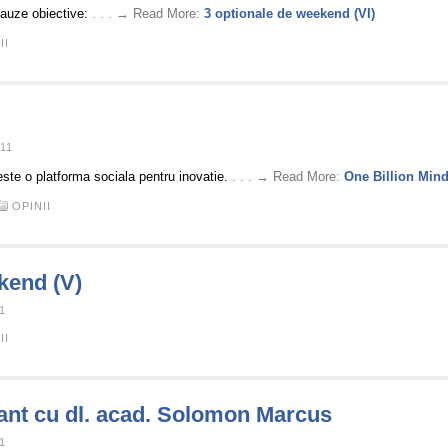
cauze obiective:
. . . → Read More:
3 optionale de weekend (VI)
II
11
ste o platforma sociala pentru inovatie.
. . . → Read More:
One Billion Min
OPINII
kend (V)
1
II
sant cu dl. acad. Solomon Marcus
1