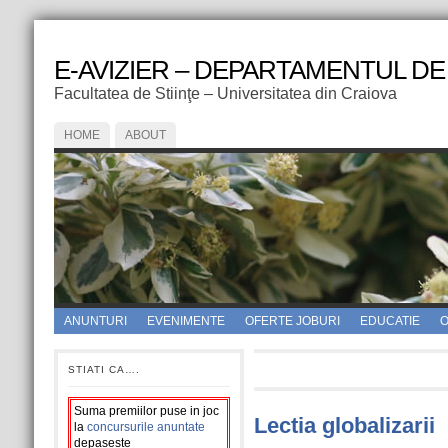
E-AVIZIER – DEPARTAMENTUL DE
Facultatea de Stiinţe – Universitatea din Craiova
HOME
ABOUT
ANUNTURI
EVENIMENTE
OFERTE JOBURI
EDUCATIE
O
STIATI CA….
Suma premiilor puse in joc
Lectia globalizarii
la
concursurile anuntate
depaseste