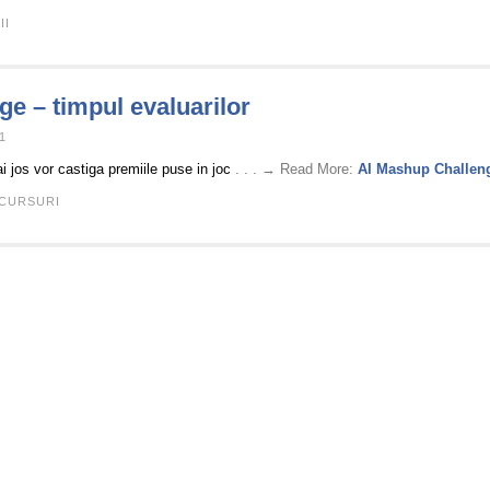
II
e – timpul evaluarilor
1
ai jos vor castiga premiile puse in joc
. . . → Read More:
AI Mashup Challeng
CURSURI