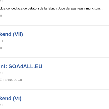
11
okia concediaza cercetatorii de la fabrica Jucu dar pastreaza muncitorii.
. . 
II
kend (VII)
011
II
sant: SOA4ALL.EU
11
TEHNOLOGII
kend (VI)
11