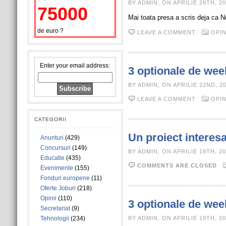
BY ADMIN, ON APRILIE 28TH, 20
75000
Mai toata presa a scris deja ca N
de euro ?
LEAVE A COMMENT
OPIN
Enter your email address:
3 optionale de wee
BY ADMIN, ON APRILIE 22ND, 2
LEAVE A COMMENT
OPIN
CATEGORII
Un proiect intere
Anunturi
(429)
Concursuri
(149)
BY ADMIN, ON APRILIE 19TH, 20
Educatie
(435)
COMMENTS ARE CLOSED
Evenimente
(155)
Fonduri europene
(11)
Oferte Joburi
(218)
Opinii
(110)
3 optionale de wee
Secretariat
(9)
Tehnologii
(234)
BY ADMIN, ON APRILIE 19TH, 20