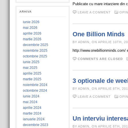
Publicate cu mare intarziere din 
ARHIVA
LEAVE A COMMENT
OPIN
iunie 2026
mai 2026
One Billion Minds
aprilie 2026
martie 2026
BY ADMIN, ON APRILIE 10TH, 20
decembrie 2025
http://www.onebillionminds.com/ e
noiembrie 2025
octombrie 2025
COMMENTS ARE CLOSED
iunie 2025
mai 2025
aprilie 2025
martie 2025
3 optionale de wee
noiembrie 2024
BY ADMIN, ON APRILIE 8TH, 201
octombrie 2024
iunie 2024
LEAVE A COMMENT
OPIN
mai 2024
aprilie 2024
martie 2024
Un interviu intere
ianuarie 2024
decembrie 2023
BY ADMIN, ON APRILIE 8TH, 201