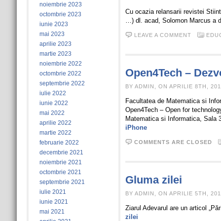
noiembrie 2023
Cu ocazia relansarii revistei Stii
octombrie 2023
…) dl. acad, Solomon Marcus a da
iunie 2023
mai 2023
LEAVE A COMMENT
EDU
aprilie 2023
martie 2023
noiembrie 2022
Open4Tech – Dezvol
octombrie 2022
septembrie 2022
BY ADMIN, ON APRILIE 8TH, 201
iulie 2022
Facultatea de Matematica si Infor
iunie 2022
Open4Tech – Open for technology. S
mai 2022
Matematica si Informatica, Sala 3
aprilie 2022
iPhone
martie 2022
februarie 2022
COMMENTS ARE CLOSED
decembrie 2021
noiembrie 2021
octombrie 2021
Gluma zilei
septembrie 2021
iulie 2021
BY ADMIN, ON APRILIE 5TH, 201
iunie 2021
Ziarul Adevarul are un articol „Pă
mai 2021
zilei