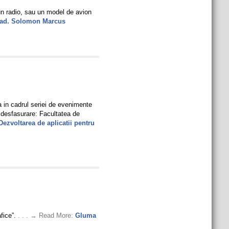
 un radio, sau un model de avion
acad. Solomon Marcus
 in cadrul seriei de evenimente
e desfasurare: Facultatea de
ezvoltarea de aplicatii pentru
afice”.
. . . → Read More:
Gluma