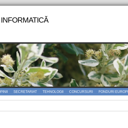
 INFORMATICĂ
PINII
SECRETARIAT
TEHNOLOGII
CONCURSURI
FONDURI EUROP