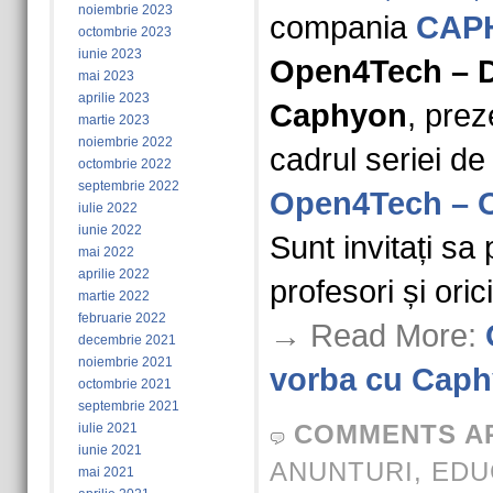
noiembrie 2023
compania
CAP
octombrie 2023
iunie 2023
Open4Tech – D
mai 2023
aprilie 2023
Caphyon
, prez
martie 2023
noiembrie 2022
cadrul seriei d
octombrie 2022
septembrie 2022
Open4Tech – O
iulie 2022
iunie 2022
Sunt invitați sa 
mai 2022
aprilie 2022
profesori și ori
martie 2022
februarie 2022
→ Read More:
decembrie 2021
noiembrie 2021
vorba cu Cap
octombrie 2021
septembrie 2021
COMMENTS A
iulie 2021
iunie 2021
ANUNTURI
,
EDU
mai 2021