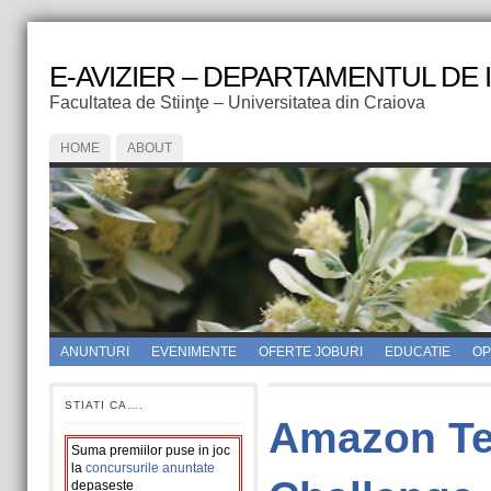
E-AVIZIER – DEPARTAMENTUL DE
Facultatea de Stiinţe – Universitatea din Craiova
HOME
ABOUT
ANUNTURI
EVENIMENTE
OFERTE JOBURI
EDUCATIE
OPI
STIATI CA….
Amazon Te
Suma premiilor puse in joc
la
concursurile anuntate
depaseste