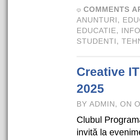
COMMENTS A
ANUNTURI
,
EDU
EDUCATIE
,
INF
STUDENTI
,
TEH
Creative I
2025
BY ADMIN, ON 
Clubul Programa
invită la evenim