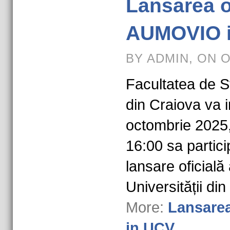
Lansarea o
AUMOVIO 
BY ADMIN, ON 
Facultatea de St
din Craiova va i
octombrie 2025, 
16:00 sa partici
lansare oficial
Universității di
More:
Lansarea
in UCV