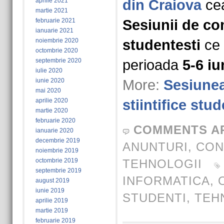
aprilie 2021
din Craiova
ce
martie 2021
februarie 2021
Sesiunii de com
ianuarie 2021
noiembrie 2020
studentesti
ce 
octombrie 2020
septembrie 2020
perioada
5-6 iu
iulie 2020
iunie 2020
More:
Sesiunea
mai 2020
aprilie 2020
stiintifice stud
martie 2020
februarie 2020
COMMENTS A
ianuarie 2020
decembrie 2019
ANUNTURI
,
CON
noiembrie 2019
octombrie 2019
TEHNOLOGII
septembrie 2019
INFORMATICA
,
august 2019
iunie 2019
STUDENTI
,
TEH
aprilie 2019
martie 2019
februarie 2019