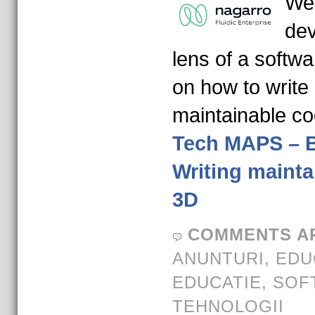
We’
dev
lens of a softwa
on how to write 
maintainable c
Tech MAPS – B
Writing mainta
3D
COMMENTS A
ANUNTURI
,
EDU
EDUCATIE
,
SOF
TEHNOLOGII