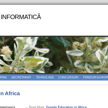
 INFORMATICĂ
PINII
SECRETARIAT
TEHNOLOGII
CONCURSURI
FONDURI EUROP
n Africa
2
organizeaza…
. . . → Read More:
Google Education in Africa