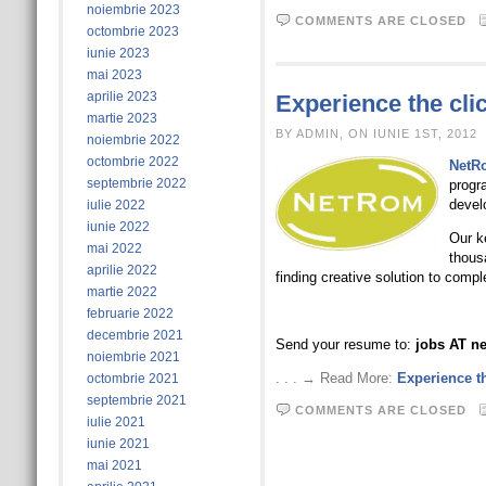
noiembrie 2023
COMMENTS ARE CLOSED
octombrie 2023
iunie 2023
mai 2023
aprilie 2023
Experience the cli
martie 2023
BY ADMIN, ON IUNIE 1ST, 2012
noiembrie 2022
octombrie 2022
NetR
septembrie 2022
progr
devel
iulie 2022
iunie 2022
Our k
mai 2022
thousa
aprilie 2022
finding creative solution to comp
martie 2022
februarie 2022
decembrie 2021
Send your resume to:
jobs AT n
noiembrie 2021
. . . → Read More:
Experience t
octombrie 2021
septembrie 2021
COMMENTS ARE CLOSED
iulie 2021
iunie 2021
mai 2021