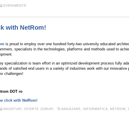
EVENIMENTE
ck with NetRom!
om
is proud to employ over one hundred forty-two university educated archite
ammers, specialists in the technologies, platforms and methods used to achie
opment.
ey specialization is team effort in an optimized development process fully a
nds of satisfied end users in a variety of industries work with our innovative
lex challenges!
etrom DOT ro
he click with NetRom!
ANUNTURI
,
OFERTE JOBURI
ANGAJARE
,
INFORMATICA
,
NETROM
,