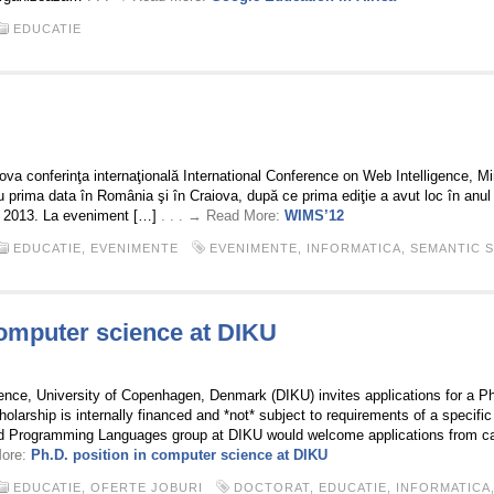
EDUCATIE
2
aiova conferinţa internaţională International Conference on Web Intelligence,
 prima data în România şi în Craiova, după ce prima ediţie a avut loc în anul 
 în 2013. La eveniment […]
. . . → Read More:
WIMS’12
EDUCATIE
,
EVENIMENTE
EVENIMENTE
,
INFORMATICA
,
SEMANTIC 
computer science at DIKU
2
ce, University of Copenhagen, Denmark (DIKU) invites applications for a Ph
arship is internally financed and *not* subject to requirements of a specific 
nd Programming Languages group at DIKU would welcome applications from ca
More:
Ph.D. position in computer science at DIKU
EDUCATIE
,
OFERTE JOBURI
DOCTORAT
,
EDUCATIE
,
INFORMATICA