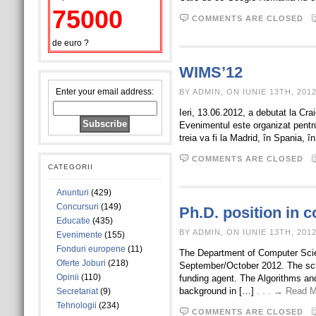
75000
COMMENTS ARE CLOSED
de euro ?
WIMS’12
Enter your email address:
BY ADMIN, ON IUNIE 13TH, 201
Ieri, 13.06.2012, a debutat la Cr
Evenimentul este organizat pentru
treia va fi la Madrid, în Spania,
COMMENTS ARE CLOSED
CATEGORII
Anunturi
(429)
Concursuri
(149)
Ph.D. position in 
Educatie
(435)
BY ADMIN, ON IUNIE 13TH, 201
Evenimente
(155)
Fonduri europene
(11)
The Department of Computer Scien
Oferte Joburi
(218)
September/October 2012. The schol
Opinii
(110)
funding agent. The Algorithms a
background in […]
. . . → Read 
Secretariat
(9)
Tehnologii
(234)
COMMENTS ARE CLOSED