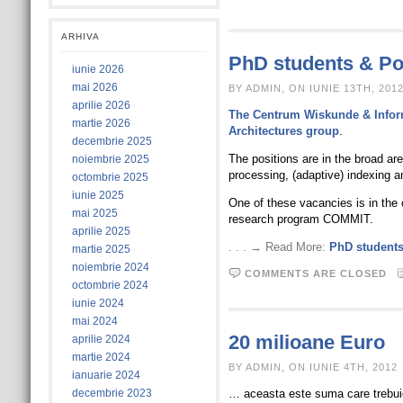
ARHIVA
PhD students & Pos
iunie 2026
mai 2026
BY ADMIN, ON IUNIE 13TH, 201
aprilie 2026
The Centrum Wiskunde & Infor
martie 2026
Architectures group
.
decembrie 2025
The positions are in the broad are
noiembrie 2025
processing, (adaptive) indexing a
octombrie 2025
iunie 2025
One of these vacancies is in the c
mai 2025
research program COMMIT.
aprilie 2025
. . . → Read More:
PhD students
martie 2025
noiembrie 2024
COMMENTS ARE CLOSED
octombrie 2024
iunie 2024
mai 2024
20 milioane Euro
aprilie 2024
martie 2024
BY ADMIN, ON IUNIE 4TH, 2012
ianuarie 2024
decembrie 2023
… aceasta este suma care trebuie