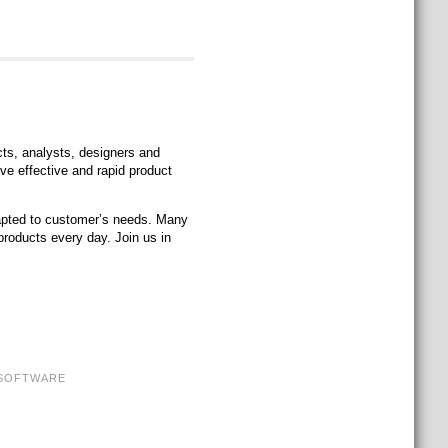
cts, analysts, designers and
ve effective and rapid product
dapted to customer’s needs. Many
 products every day. Join us in
SOFTWARE