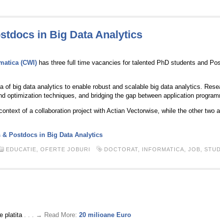
tdocs in Big Data Analytics
2
matica (CWI)
has three full time vacancies for talented PhD students and Po
a of big data analytics to enable robust and scalable big data analytics. Rese
nd optimization techniques, and bridging the gap between application program
ontext of a collaboration project with Actian Vectorwise, while the other two a
 & Postdocs in Big Data Analytics
EDUCATIE
,
OFERTE JOBURI
DOCTORAT
,
INFORMATICA
,
JOB
,
STUD
 platita
. . . → Read More:
20 milioane Euro