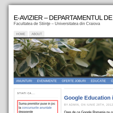
E-AVIZIER – DEPARTAMENTUL DE
Facultatea de Stiinţe – Universitatea din Craiova
HOME
ABOUT
ANUNTURI
EVENIMENTE
OFERTE JOBURI
EDUCATIE
O
STIATI CA….
Google Education i
Suma premiilor puse in joc
BY ADMIN, ON IUNIE 28TH, 201
la
concursurile anuntate
depaseste
Oare de ce Google Romania nu 