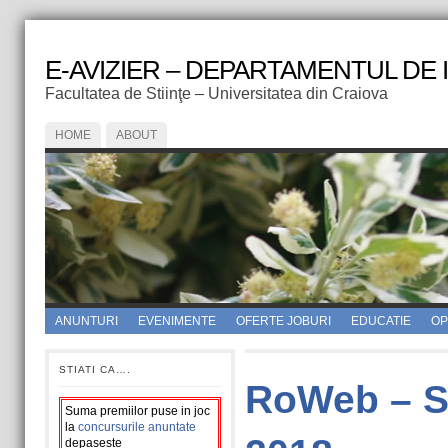
E-AVIZIER – DEPARTAMENTUL DE
Facultatea de Stiinţe – Universitatea din Craiova
HOME
ABOUT
ANUNTURI
EVENIMENTE
OFERTE JOBURI
EDUCATIE
OPI
STIATI CA….
RoWeb – St
Suma premiilor puse in joc
la
concursurile anuntate
depaseste