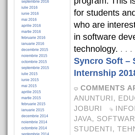
program. This is
septembrie 2016
iulie 2016
for students an
iunie 2016
mai 2016
who are interes
aprilie 2016
martie 2016
in software de
februarie 2016
ianuarie 2016
technology.
. .
decembrie 2015
noiembrie 2015
Syncro Soft –
octombrie 2015
septembrie 2015
Internship 201
iulie 2015
iunie 2015
mai 2015
COMMENTS A
aprilie 2015
ANUNTURI
,
EDU
martie 2015
februarie 2015
JOBURI
INFO
ianuarie 2015
decembrie 2014
JAVA
,
SOFTWAR
noiembrie 2014
STUDENTI
,
TEH
octombrie 2014
septembrie 2014