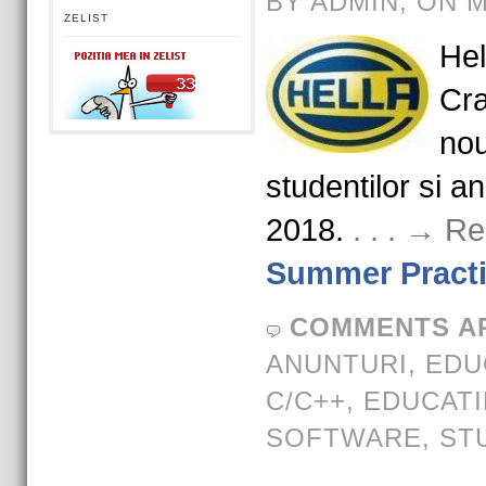
BY ADMIN, ON M
ZELIST
Hel
Cra
nou
studentilor si 
2018.
. . . → R
Summer Practic
COMMENTS A
ANUNTURI
,
EDU
C/C++
,
EDUCATI
SOFTWARE
,
ST