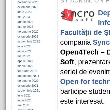
BY ADMIN, ON F
noiembrie 2023
octombrie 2023
Dep
iunie 2023
mai 2023
Inf
aprilie 2023
martie 2023
Facultății de Șt
noiembrie 2022
octombrie 2022
compania
Sync
septembrie 2022
iulie 2022
Open4Tech – 
iunie 2022
mai 2022
Soft
, prezentar
aprilie 2022
martie 2022
seriei de even
februarie 2022
decembrie 2021
Open for tech
noiembrie 2021
octombrie 2021
participe studenț
septembrie 2021
iulie 2021
este interesat.
iunie 2021
mai 2021