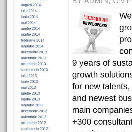
BY ADMIN, ON F
august 2014
iulie 2014
We 
iunie 2014
mai 2014
gro
aprilie 2014
martie 2014
pro
februarie 2014
ianuarie 2014
com
decembrie 2013
noiembrie 2013
9 years of sust
octombrie 2013
septembrie 2013
growth solution
iulie 2013
iunie 2013
for new talents,
mai 2013
aprilie 2013
and newest busi
martie 2013
ianuarie 2013
main companies 
decembrie 2012
noiembrie 2012
+300 consultant
octombrie 2012
septembrie 2012