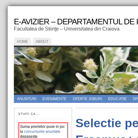
E-AVIZIER – DEPARTAMENTUL DE
Facultatea de Stiinţe – Universitatea din Craiova
HOME
ABOUT
ANUNTURI
EVENIMENTE
OFERTE JOBURI
EDUCATIE
OPI
STIATI CA….
Selectie p
Suma premiilor puse in joc
la
concursurile anuntate
depaseste