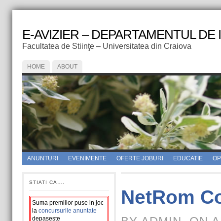
E-AVIZIER – DEPARTAMENTUL DE
Facultatea de Stiinţe – Universitatea din Craiova
HOME
ABOUT
ANUNTURI
EVENIMENTE
OFERTE JOBURI
EDUCATIE
OPI
STIATI CA….
NetRom Co
Suma premiilor puse in joc
la
concursurile anuntate
depaseste