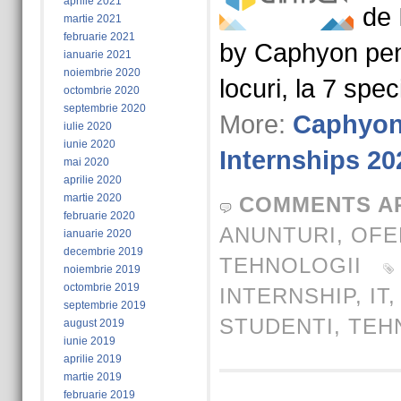
aprilie 2021
de 
martie 2021
februarie 2021
by Caphyon pen
ianuarie 2021
noiembrie 2020
locuri, la 7 spec
octombrie 2020
septembrie 2020
More:
Caphyo
iulie 2020
iunie 2020
Internships 20
mai 2020
aprilie 2020
martie 2020
COMMENTS A
februarie 2020
ANUNTURI
,
OFE
ianuarie 2020
decembrie 2019
TEHNOLOGII
noiembrie 2019
octombrie 2019
INTERNSHIP
,
IT
septembrie 2019
STUDENTI
,
TEH
august 2019
iunie 2019
aprilie 2019
martie 2019
februarie 2019