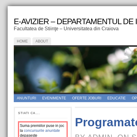
E-AVIZIER – DEPARTAMENTUL DE
Facultatea de Stiinţe – Universitatea din Craiova
HOME
ABOUT
ANUNTURI
EVENIMENTE
OFERTE JOBURI
EDUCATIE
OPI
STIATI CA….
Programat
Suma premiilor puse in joc
la
concursurile anuntate
depaseste