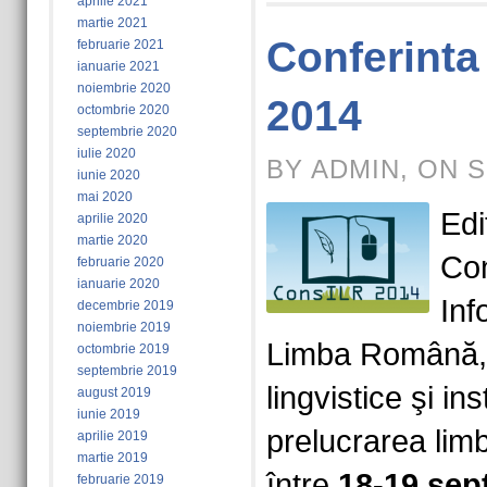
aprilie 2021
martie 2021
Conferinta
februarie 2021
ianuarie 2021
noiembrie 2020
2014
octombrie 2020
septembrie 2020
iulie 2020
BY ADMIN, ON S
iunie 2020
mai 2020
Edi
aprilie 2020
martie 2020
Con
februarie 2020
ianuarie 2020
Inf
decembrie 2019
noiembrie 2019
Limba Română, i
octombrie 2019
septembrie 2019
lingvistice şi i
august 2019
iunie 2019
prelucrarea lim
aprilie 2019
martie 2019
între
18-19 sep
februarie 2019