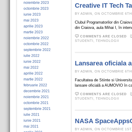
noiembrie 2023
Creative IT Tech T
octombrie 2023
BY ADMIN, ON OCTOMBRIE 6TH,
iunie 2023
mai 2023
Clubul Programatorilor din Craiov
aprilie 2023
din Craiova, aula Mihai I, în inte
martie 2023
COMMENTS ARE CLOSED
noiembrie 2022
STUDENTI
,
TEHNOLOGII
octombrie 2022
septembrie 2022
iulie 2022
iunie 2022
Lansarea oficiala
mai 2022
BY ADMIN, ON OCTOMBRIE 6TH,
aprilie 2022
martie 2022
Facultatea de Stiinte si Universit
februarie 2022
lansare oficială a AUMOVIO în cad
decembrie 2021
COMMENTS ARE CLOSED
noiembrie 2021
STUDENTI
,
TEHNOLOGII
octombrie 2021
septembrie 2021
iulie 2021
NASA SpaceAppsCh
iunie 2021
mai 2021
BY ADMIN, ON OCTOMBRIE 1ST,