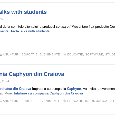
alks with students
25
 de la cerintele clientului la produsul software / Prezentare flux productie Co
nental Tech-Talks with students
ANUNTURI
,
EDUCATIE
,
EVENIMENTE
EDUCATIE
,
SOFTWARE
,
STUD
ania Caphyon din Craiova
, 2024
rsitatea din Craiova
împreuna cu compania
Caphyon
, va invita la evenimen
ad More:
Intalnire cu compania Caphyon din Craiova
ANUNTURI
,
EDUCATIE
,
EVENIMENTE
EDUCATIE
,
INFORMATICA
,
IN