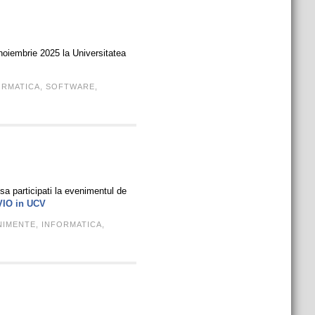
noiembrie 2025 la Universitatea
ORMATICA
,
SOFTWARE
,
sa participati la evenimentul de
VIO in UCV
NIMENTE
,
INFORMATICA
,