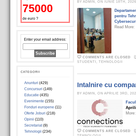
BY ADMIN, ON IUNIE 18TH, 202
75000
Departamen
pentru Teh
de euro ?
Cybersecur
Read More:
Enter your email address:
COMMENTS ARE CLOSED
STUDENTI
,
TEHNOLOGII
CATEGORII
Anunturi
(429)
Intalnire cu comp
Concursuri
(149)
BY ADMIN, ON APRILIE 3RD, 20
Educatie
(435)
Evenimente
(155)
Facul
Fonduri europene
(11)
April
More
Oferte Joburi
(218)
Opinii
(110)
Secretariat
(9)
COMMENTS ARE CLOSED
Tehnologii
(234)
TEHNOLOGII