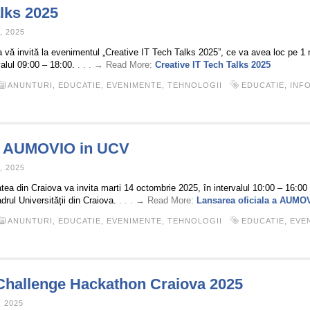
alks 2025
 2025
a vă invită la evenimentul „Creative IT Tech Talks 2025”, ce va avea loc pe 1 
rvalul 09:00 – 18:00.
. . . → Read More:
Creative IT Tech Talks 2025
ANUNTURI
,
EDUCATIE
,
EVENIMENTE
,
TEHNOLOGII
EDUCATIE
,
INF
 a AUMOVIO in UCV
 2025
atea din Craiova va invita marti 14 octombrie 2025, în intervalul 10:00 – 16:00 
rul Universității din Craiova.
. . . → Read More:
Lansarea oficiala a AUMO
ANUNTURI
,
EDUCATIE
,
EVENIMENTE
,
TEHNOLOGII
EDUCATIE
,
EVE
allenge Hackathon Craiova 2025
 2025