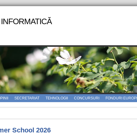
 INFORMATICĂ
PINII
SECRETARIAT
TEHNOLOGII
CONCURSURI
FONDURI EUROP
er School 2026