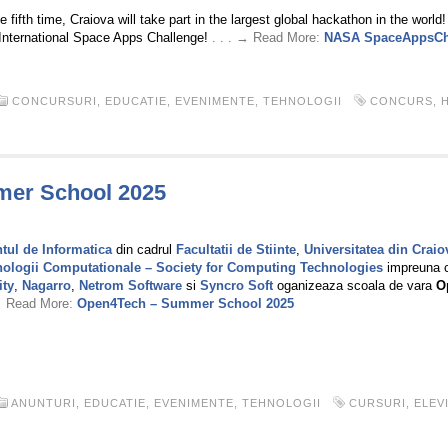
e fifth time, Craiova will take part in the largest global hackathon in the worl
International Space Apps Challenge!
. . . → Read More:
NASA SpaceAppsCha
CONCURSURI
,
EDUCATIE
,
EVENIMENTE
,
TEHNOLOGII
CONCURS
,
er School 2025
5
tul de Informatica
din cadrul
Facultatii de Stiinte
,
Universitatea din Craio
nologii Computationale – Society for Computing Technologies
impreuna 
ity
,
Nagarro
,
Netrom Software
si
Syncro Soft
oganizeaza scoala de vara
O
 → Read More:
Open4Tech – Summer School 2025
ANUNTURI
,
EDUCATIE
,
EVENIMENTE
,
TEHNOLOGII
CURSURI
,
ELEV