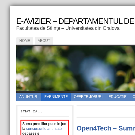
E-AVIZIER – DEPARTAMENTUL DE
Facultatea de Stiinţe – Universitatea din Craiova
HOME
ABOUT
ANUNTURI
EVENIMENTE
OFERTE JOBURI
EDUCATIE
O
STIATI CA….
Suma premiilor puse in joc
Open4Tech – Summ
la
concursurile anuntate
depaseste