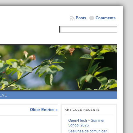
Posts
Comments
ENE
Older Entries »
ARTICOLE RECENTE
Open4Tech – Summer
School 2026
Sesiunea de comunicari