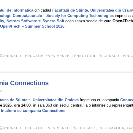
6
tul de Informatica
din cadrul
Facultatii de Stiinte
,
Universitatea din Craio
nologii Computationale – Society for Computing Technologies
impreuna 
ity
,
Netrom Software
si
Syncro Soft
oganizeaza scoala de vara
Open4Tech
Open4Tech – Summer School 2026
ANUNTURI
,
EDUCATIE
,
EVENIMENTE
,
TEHNOLOGII
CURSURI
,
EDUC
ania Connections
26
tatea de Stiinte
si
Universitatea din Craiova
împreuna cu compania
Connec
ie 2026, ora 14:00
, în sala 363 din sediul central, la o intalnire cu reprezenta
:
Intalnire cu compania Connections
ANUNTURI
,
EDUCATIE
,
EVENIMENTE
EDUCATIE
,
INFORMATICA
,
JAV