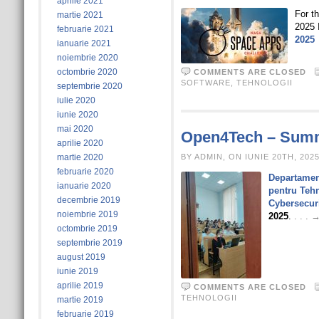
aprilie 2021
For th
martie 2021
2025 
februarie 2021
2025
ianuarie 2021
noiembrie 2020
octombrie 2020
COMMENTS ARE CLOSED
SOFTWARE
,
TEHNOLOGII
septembrie 2020
iulie 2020
iunie 2020
mai 2020
Open4Tech – Summ
aprilie 2020
martie 2020
BY ADMIN, ON IUNIE 20TH, 202
februarie 2020
Departamen
ianuarie 2020
pentru Teh
decembrie 2019
Cybersecur
noiembrie 2019
2025
.
. . .
octombrie 2019
septembrie 2019
august 2019
iunie 2019
aprilie 2019
COMMENTS ARE CLOSED
TEHNOLOGII
martie 2019
februarie 2019