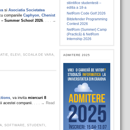
stiintifice studentesti –
editia a 18-a
va
si
Asociatia Societatea
NetRom Code Golf 2026
cu companiile
Caphyon
,
Chenist
Bitdefender Programming
 – Summer School 2026
.
. . . →
Contest 2026
NetRom {Summer} Camp
(Practică) & NetRom
Internship 2026
ATIE
,
ELEVI
,
SCOALA DE VARA
,
ADMITERE 2025
tions
, va invita
miercuri 8
ntii acestei companii.
. . . → Read
A
,
SOFTWARE
,
STUDENTI
,