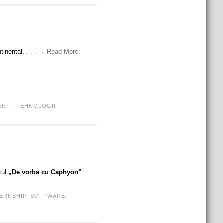
ntinental.
. . . → Read More:
ENTI
,
TEHNOLOGII
tul
„De vorba cu Caphyon”
.
. . .
TERNSHIP
,
SOFTWARE
,