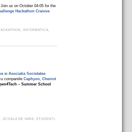
d! Join us on October 04-05 for the
llenge Hackathon Craiova
HACKATHON
,
INFORMATICA
,
va
si
Asociatia Societatea
cu companiile
Caphyon
,
Chenist
pen4Tech – Summer School
I
,
SCOALA DE VARA
,
STUDENTI
,