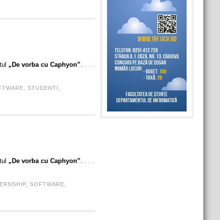
tul
„De vorba cu Caphyon”
.
. . .
FTWARE
,
STUDENTI
,
tul
„De vorba cu Caphyon”
.
. . .
TERNSHIP
,
SOFTWARE
,