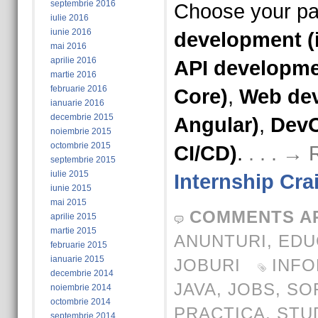
septembrie 2016
Choose your pa
iulie 2016
iunie 2016
development (
mai 2016
aprilie 2016
API developmen
martie 2016
februarie 2016
Core)
,
Web dev
ianuarie 2016
decembrie 2015
Angular)
,
DevO
noiembrie 2015
octombrie 2015
CI/CD)
.
. . . →
septembrie 2015
iulie 2015
Internship Cra
iunie 2015
mai 2015
COMMENTS A
aprilie 2015
martie 2015
ANUNTURI
,
EDU
februarie 2015
ianuarie 2015
JOBURI
INFO
decembrie 2014
JAVA
,
JOBS
,
SO
noiembrie 2014
octombrie 2014
PRACTICA
,
STU
septembrie 2014