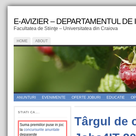
E-AVIZIER – DEPARTAMENTUL DE
Facultatea de Stiinţe – Universitatea din Craiova
HOME
ABOUT
ANUNTURI
EVENIMENTE
OFERTE JOBURI
EDUCATIE
OPI
STIATI CA….
Târgul de c
Suma premiilor puse in joc
la
concursurile anuntate
depaseste