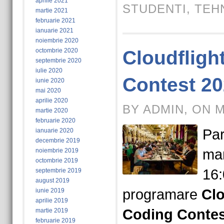
aprilie 2021
STUDENTI
,
TEH
martie 2021
februarie 2021
ianuarie 2021
noiembrie 2020
octombrie 2020
Cloudfligh
septembrie 2020
iulie 2020
Contest 2
iunie 2020
mai 2020
aprilie 2020
BY ADMIN, ON M
martie 2020
februarie 2020
Par
ianuarie 2020
decembrie 2019
mar
noiembrie 2019
octombrie 2019
16:
septembrie 2019
august 2019
programare
Clo
iunie 2019
aprilie 2019
Coding Contes
martie 2019
februarie 2019