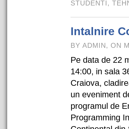
STUDENTI
,
TEH
Intalnire C
BY ADMIN, ON M
Pe data de 22 m
14:00, in sala 36
Craiova, cladire
un eveniment de
programul de E
Programming In