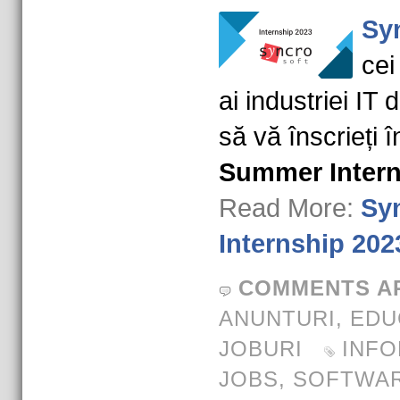
Sy
cei
ai industriei IT 
să vă înscrieți 
Summer Intern
Read More:
Sy
Internship 202
COMMENTS A
ANUNTURI
,
EDU
JOBURI
INFO
JOBS
,
SOFTWA