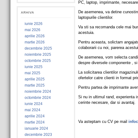
PC, laptop, imprimante, necesare 
De asemenea, va detine cunostinte
ARHIVA
laptopurile clientilor.
iunie 2026
Va sti sa recomanda cele mai bune
mai 2026
acestuia.
aprilie 2026
Pentru aceasta, solictam angajatul
martie 2026
colaborarii cu noi, parerea acestu
decembrie 2025
noiembrie 2025
De asemenea, vom selecta candidati
octombrie 2025
despre diversele componente , si 
iunie 2025
La solicitarea clientilor magazinul
mai 2025
ofertelor catre clienti in format pr
aprilie 2025
martie 2025
Pentru partea de imprimante avem i
noiembrie 2024
Si nu in ultimul rand, experienta 
octombrie 2024
cerinte necesare, dar si avantaj.
iunie 2024
mai 2024
aprilie 2024
Va asteptam cu CV pe mail
info
martie 2024
ianuarie 2024
decembrie 2023