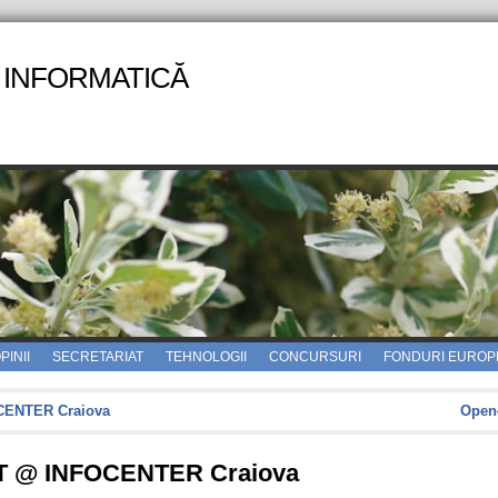
 INFORMATICĂ
PINII
SECRETARIAT
TEHNOLOGII
CONCURSURI
FONDURI EUROP
OCENTER Craiova
Open
 IT @ INFOCENTER Craiova