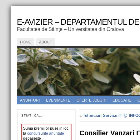
E-AVIZIER – DEPARTAMENTUL DE
Facultatea de Stiinţe – Universitatea din Craiova
HOME
ABOUT
ANUNTURI
EVENIMENTE
OFERTE JOBURI
EDUCATIE
O
«
Tehnician Service IT @ INF
STIATI CA….
Suma premiilor puse in joc
Consilier Vanzari
la
concursurile anuntate
depaseste