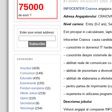
BY ADMIN, ON AUGUST 22ND, 2
75000
INFOCENTER Craiova
angajaz
de euro ?
Adresa Angajatorului
: CRAIOVA,
Nivel cariera
:
Entry (0-2 ani), Se
Esti priceput in calculatoare, lap
Enter your email address:
Infocenter Craiova cauta candidat
– cunostinte in domeniul IT hard
– cunostinte despre sistemele de 
CATEGORII
– abilitati reale de comunicare cu 
Anunturi
(429)
– abilitati de prezentare a divers
Concursuri
(149)
Educatie
(435)
– abilitati de elaborarea a ofertelor
Evenimente
(155)
– pentru partea de imprimante (cun
Fonduri europene
(11)
Oferte Joburi
(218)
– experienta in utilizarea program
Opinii
(110)
Descrierea jobului
Secretariat
(9)
Tehnologii
(234)
Viitorul angajat al companiei I