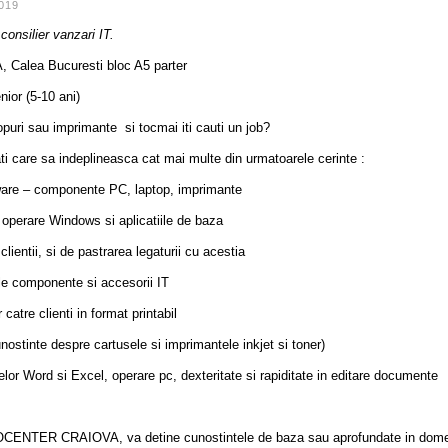
019
a
consilier vanzari IT.
 Calea Bucuresti bloc A5 parter
nior (5-10 ani)
topuri sau imprimante si tocmai iti cauti un job?
i care sa indeplineasca cat mai multe din urmatoarele cerinte :
ware – componente PC, laptop, imprimante
operare Windows si aplicatiile de baza
clientii, si de pastrarea legaturii cu acestia
ele componente si accesorii IT
 catre clienti in format printabil
ostinte despre cartusele si imprimantele inkjet si toner)
elor Word si Excel, operare pc, dexteritate si rapiditate in editare documente
NFOCENTER CRAIOVA, va detine cunostintele de baza sau aprofundate in dom