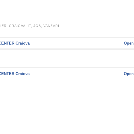
IER
,
CRAIOVA
,
IT
,
JOB
,
VANZARI
OCENTER Craiova
Open
OCENTER Craiova
Open