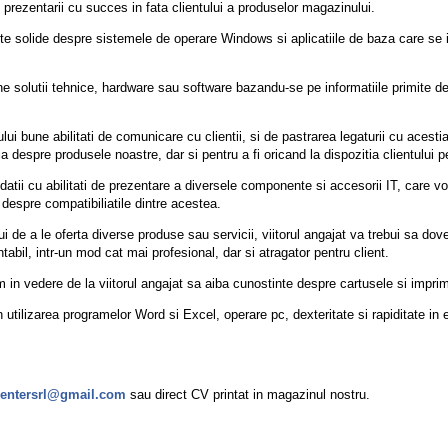
prezentarii cu succes in fata clientului a produselor magazinului.
 solide despre sistemele de operare Windows si aplicatiile de baza care se i
 solutii tehnice, hardware sau software bazandu-se pe informatiile primite de 
ui bune abilitati de comunicare cu clientii, si de pastrarea legaturii cu acesti
ia despre produsele noastre, dar si pentru a fi oricand la dispozitia clientului 
i cu abilitati de prezentare a diversele componente si accesorii IT, care vor 
despre compatibiliatile dintre acestea.
ui de a le oferta diverse produse sau servicii, viitorul angajat va trebui sa dov
intabil, intr-un mod cat mai profesional, dar si atragator pentru client.
n vedere de la viitorul angajat sa aiba cunostinte despre cartusele si imprima
in utilizarea programelor Word si Excel, operare pc, dexteritate si rapiditate in
centersrl@gmail.com
sau direct CV printat in magazinul nostru.