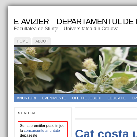
E-AVIZIER – DEPARTAMENTUL DE
Facultatea de Stiinţe – Universitatea din Craiova
HOME
ABOUT
ANUNTURI
EVENIMENTE
OFERTE JOBURI
EDUCATIE
OPI
STIATI CA….
Suma premiilor puse in joc
Cat costa 
la
concursurile anuntate
depaseste