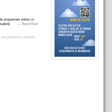
 de programare online ce
tudenți.
. . . → Read More:
,
INFORMATICA
,
PREMII
,