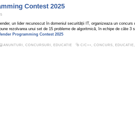
amming Contest 2025
25
fender, un lider recunoscut în domeniul securității IT, organizeaza un concurs
pune rezolvarea unui set de 15 probleme de algoritmică, în echipe de câte 3 s
fender Programming Contest 2025
ANUNTURI
,
CONCURSURI
,
EDUCATIE
C/C++
,
CONCURS
,
EDUCATIE