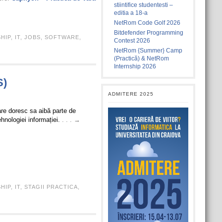
stiintifice studentesti –
editia a 18-a
NetRom Code Golf 2026
Bitdefender Programming
HIP
,
IT
,
JOBS
,
SOFTWARE
,
Contest 2026
NetRom {Summer} Camp
(Practică) & NetRom
Internship 2026
S)
ADMITERE 2025
are doresc sa aibă parte de
ehnologiei informației.
. . . →
HIP
,
IT
,
STAGII PRACTICA
,