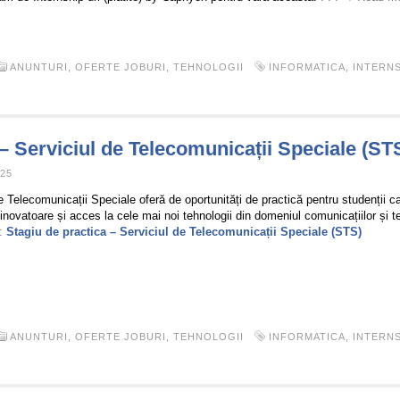
ANUNTURI
,
OFERTE JOBURI
,
TEHNOLOGII
INFORMATICA
,
INTERNS
 – Serviciul de Telecomunicații Speciale (ST
025
e Telecomunicații Speciale oferă de oportunități de practică pentru studenții c
inovatoare și acces la cele mai noi tehnologii din domeniul comunicațiilor și t
:
Stagiu de practica – Serviciul de Telecomunicații Speciale (STS)
ANUNTURI
,
OFERTE JOBURI
,
TEHNOLOGII
INFORMATICA
,
INTERNS