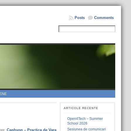
Posts
Comments
ENE
ARTICOLE RECENTE
Open4Tech – Summer
School 2026
Sesiunea de comunicari
ore:
Caphyon – Practica de Vara