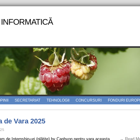
 INFORMATICĂ
PINII
SECRETARIAT
TEHNOLOGII
CONCURSURI
FONDURI EUROP
a de Vara 2025
025
am de Internship-uri (plătite) by Caphyon pentru vara aceasta.
. . . → Read M