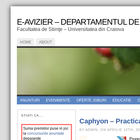
E-AVIZIER – DEPARTAMENTUL DE
Facultatea de Stiinţe – Universitatea din Craiova
HOME
ABOUT
ANUNTURI
EVENIMENTE
OFERTE JOBURI
EDUCATIE
O
STIATI CA….
Caphyon – Practic
Suma premiilor puse in joc
BY ADMIN, ON APRILIE 10TH, 2
la
concursurile anuntate
depaseste
Progr