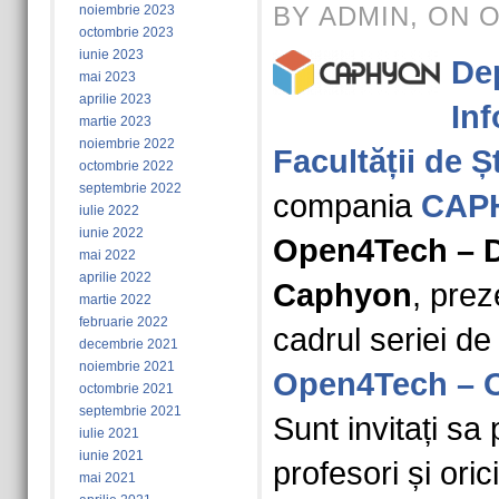
BY ADMIN, ON O
noiembrie 2023
octombrie 2023
iunie 2023
De
mai 2023
aprilie 2023
Inf
martie 2023
noiembrie 2022
Facultății de Șt
octombrie 2022
septembrie 2022
compania
CAP
iulie 2022
iunie 2022
Open4Tech – D
mai 2022
aprilie 2022
Caphyon
, prez
martie 2022
februarie 2022
cadrul seriei d
decembrie 2021
noiembrie 2021
Open4Tech – O
octombrie 2021
septembrie 2021
Sunt invitați sa 
iulie 2021
iunie 2021
profesori și ori
mai 2021