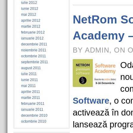
iulie 2012
iunie 2012
mai 2012
NetRom So
aprilie 2012
martie 2012
Academy – 
februarie 2012
ianuarie 2012
decembrie 2011
BY ADMIN, ON 
noiembrie 2011
octombrie 2011
septembrie 2011
Oda
august 2011
iulie 2011
nou
iunie 2011
mai 2011
co
aprilie 2011
martie 2011
Software
, o co
februarie 2011
ianuarie 2011
activează în do
decembrie 2010
octombrie 2010
lansează progr