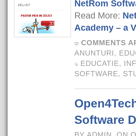
NetRom Softw
ZELIST
Read More:
Ne
Academy – a V-
COMMENTS A
ANUNTURI
,
EDU
EDUCATIE
,
IN
SOFTWARE
,
ST
Open4Tech
Software 
BY ADMIN, ON 