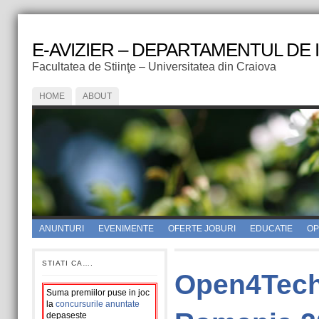
E-AVIZIER – DEPARTAMENTUL DE
Facultatea de Stiinţe – Universitatea din Craiova
HOME
ABOUT
ANUNTURI
EVENIMENTE
OFERTE JOBURI
EDUCATIE
OPI
STIATI CA….
Open4Tech
Suma premiilor puse in joc
la
concursurile anuntate
depaseste