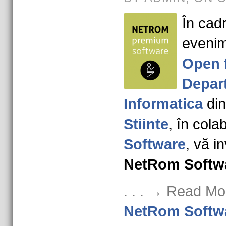
În cadr
eveni
Open 
Depar
Informatica
din
Stiinte
, în col
Software
, vă in
NetRom Softw
. . . → Read Mo
NetRom Softw