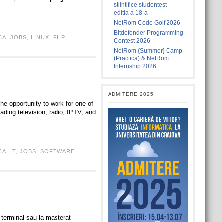
stiintifice studentesti –
editia a 18-a
NetRom Code Golf 2026
Bitdefender Programming
CA
,
JOBS
,
LINUX
,
PHP
Contest 2026
NetRom {Summer} Camp
(Practică) & NetRom
Internship 2026
ADMITERE 2025
he opportunity to work for one of
ding television, radio, IPTV, and
CA
,
IT
,
JOBS
,
SOFTWARE
l terminal sau la masterat