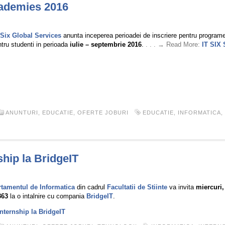
ademies 2016
 Six Global Services
anunta inceperea perioadei de inscriere pentru programel
ru studenti in perioada
iulie – septembrie 2016
.
. . . → Read More:
IT SIX
ANUNTURI
,
EDUCATIE
,
OFERTE JOBURI
EDUCATIE
,
INFORMATICA
,
hip la BridgeIT
tamentul de Informatica
din cadrul
Facultatii de Stiinte
va invita
miercuri,
363
la o intalnire cu compania
BridgeIT
.
nternship la BridgeIT