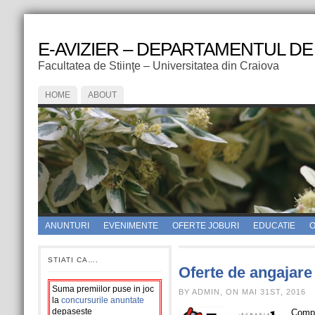
E-AVIZIER – DEPARTAMENTUL DE
Facultatea de Stiinţe – Universitatea din Craiova
HOME
ABOUT
ANUNTURI
EVENIMENTE
OFERTE JOBURI
EDUCATIE
O
STIATI CA….
Oferte de angajare
Suma premiilor puse in joc
BY ADMIN, ON MAI 31ST, 2016
la
concursurile anuntate
depaseste
Comp