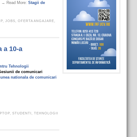
 . → Read More:
Stagii de
IP
,
JOBS
,
OFERTA ANGAJARE
,
a a 10-a
ntru Tehnologii
 Sesiunii de comunicari
unea nationala de comunicari
PTOP
,
STUDENTI
,
TEHNOLOGII