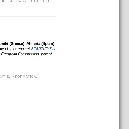
HIP
,
SOFTWARE
,
STUDENTI
,
oniki (Greece)
,
Almeria (Spain)
,
my of your choice!
STARTIFY7
is
e European Commission, part of
ATIE
,
INFORMATICA
,