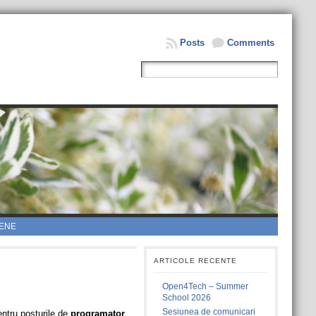
Posts
Comments
ENE
ARTICOLE RECENTE
Open4Tech – Summer
School 2026
Sesiunea de comunicari
entru posturile de
programator