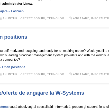
i
administrator Linux
.
gajare – Fastweb
ANUNTURI
,
OFERTE JOBURI
,
TEHNOLOGII
ANGAJARE
,
INFORMATI
n positions
u self-motivated, outgoing, and ready for an exciting career? Would you like t
orld’s leading broadcast management system providers and with the world’s lea
a companies?
– Open positions
ANUNTURI
,
OFERTE JOBURI
,
TEHNOLOGII
ANGAJARE
,
INFORMATI
ip/oferte de angajare la W-Systems
stems
caută absolvenți ai specializării Informatică, precum și studenți în anu