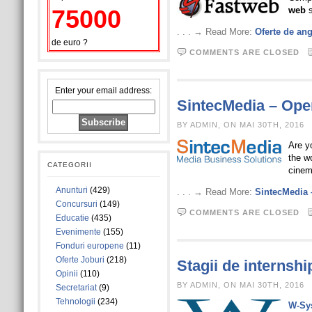
75000
web
s
. . . → Read More:
Oferte de an
de euro ?
COMMENTS ARE CLOSED
Enter your email address:
SintecMedia – Ope
BY ADMIN, ON MAI 30TH, 2016
Are yo
the w
CATEGORII
cinem
Anunturi
(429)
. . . → Read More:
SintecMedia 
Concursuri
(149)
COMMENTS ARE CLOSED
Educatie
(435)
Evenimente
(155)
Fonduri europene
(11)
Oferte Joburi
(218)
Stagii de internsh
Opinii
(110)
BY ADMIN, ON MAI 30TH, 2016
Secretariat
(9)
Tehnologii
(234)
W-Sy