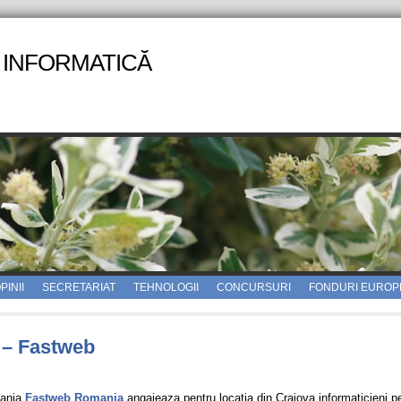
 INFORMATICĂ
PINII
SECRETARIAT
TEHNOLOGII
CONCURSURI
FONDURI EUROP
 – Fastweb
ania
Fastweb Romania
angajeaza pentru locatia din Craiova informaticieni p