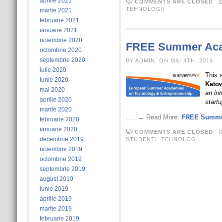
aprilie 2021
COMMENTS ARE CLOSED
TEHNOLOGII
martie 2021
februarie 2021
ianuarie 2021
noiembrie 2020
FREE Summer Acad
octombrie 2020
septembrie 2020
BY ADMIN, ON MAI 4TH, 2016
iulie 2020
This
iunie 2020
Katow
mai 2020
an in
aprilie 2020
startu
martie 2020
. . . → Read More:
FREE Summer
februarie 2020
ianuarie 2020
COMMENTS ARE CLOSED
decembrie 2019
STUDENTI
,
TEHNOLOGII
noiembrie 2019
octombrie 2019
septembrie 2019
august 2019
iunie 2019
aprilie 2019
martie 2019
februarie 2019