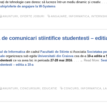
nați de tehnologie care doresc să lucreze într-un mediu dinamic și creativ.
. .
nship/oferte de angajare la W-Systems
ANUNTURI
,
OFERTE JOBURI
ANGAJARE
,
INFORMATICA
,
INTERNSH
de comunicari stiintifice studentesti – editi
ul de Informatica
din cadrul
Facultatii de Stiinte
si Asociatia
Societatea pe
ale
organizeaza sub egida
Universitatii din Craiova
cea de-a
10-a editie a
tudentesti
ce va avea loc in perioada
27-28 mai 2016
.
. . . → Read More:
Sesi
udentesti – editia a 10-a
ANUNTURI
,
CONCURSURI
,
EDUCATIE
CONCURS
,
INFORMATICA
,
LA