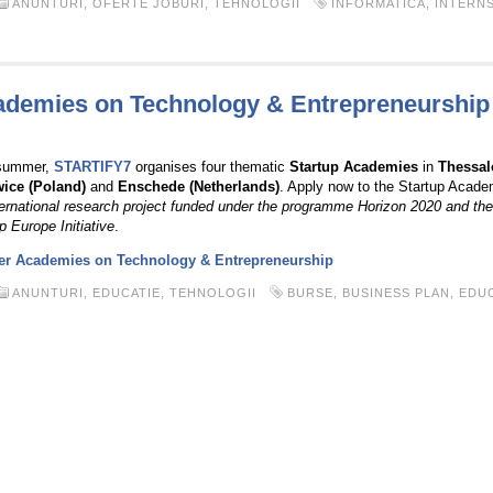
ANUNTURI
,
OFERTE JOBURI
,
TEHNOLOGII
INFORMATICA
,
INTERNS
emies on Technology & Entrepreneurship
 summer,
STARTIFY7
organises four thematic
Startup Academies
in
Thessal
ice (Poland)
and
Enschede (Netherlands)
.
Apply now to the Startup Acade
ternational research project funded under the programme Horizon 2020 and th
p Europe Initiative
.
 Academies on Technology & Entrepreneurship
ANUNTURI
,
EDUCATIE
,
TEHNOLOGII
BURSE
,
BUSINESS PLAN
,
EDUC