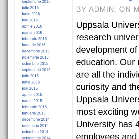
septembrie 2016
BY ADMIN, ON M
iulie 2016
iunie 2016
mai 2016
Uppsala Universi
aprilie 2016
martie 2016
research univer
februarie 2016
ianuarie 2016
development of
decembrie 2015
noiembrie 2015
education. Our 
octombrie 2015
septembrie 2015
are all the indiv
iulie 2015
iunie 2015
curiosity and t
mai 2015
aprilie 2015
Uppsala Univer
martie 2015
februarie 2015
most exciting w
ianuarie 2015
decembrie 2014
University has 
noiembrie 2014
octombrie 2014
employees and 
septembrie 2014