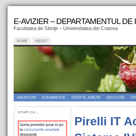
E-AVIZIER – DEPARTAMENTUL DE
Facultatea de Stiinţe – Universitatea din Craiova
HOME
ABOUT
ANUNTURI
EVENIMENTE
OFERTE JOBURI
EDUCATIE
OPI
STIATI CA….
Pirelli IT
Suma premiilor puse in joc
la
concursurile anuntate
depaseste