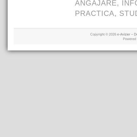
ANGAJARE
,
INF
PRACTICA
,
STU
Copyright © 2026
e-Avizier – D
Powered