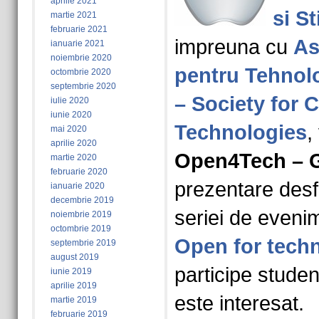
aprilie 2021
si St
martie 2021
februarie 2021
impreuna cu
As
ianuarie 2021
noiembrie 2020
pentru Tehnol
octombrie 2020
septembrie 2020
– Society for
iulie 2020
iunie 2020
Technologies
,
mai 2020
aprilie 2020
Open4Tech – G
martie 2020
februarie 2020
prezentare desf
ianuarie 2020
decembrie 2019
seriei de even
noiembrie 2019
octombrie 2019
Open for tech
septembrie 2019
august 2019
participe student
iunie 2019
aprilie 2019
este interesat.
martie 2019
februarie 2019