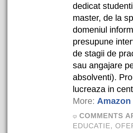
dedicat studentil
master, de la sp
domeniul inform
presupune interv
de stagii de pra
sau angajare p
absolventi). Pro
lucreaza in cen
More:
Amazon 
COMMENTS A
EDUCATIE
,
OFE