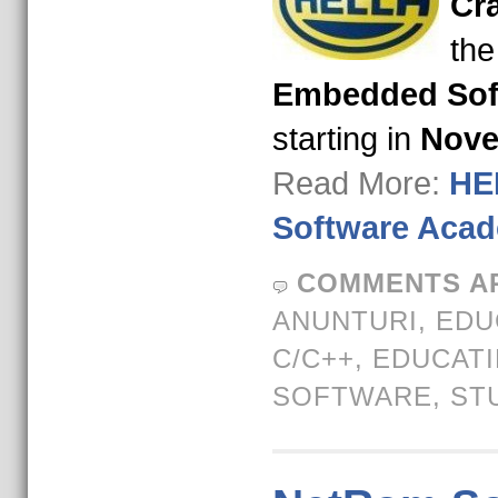
Cr
the
Embedded Sof
starting in
Nove
Read More:
HE
Software Aca
COMMENTS A
ANUNTURI
,
EDU
C/C++
,
EDUCATI
SOFTWARE
,
ST