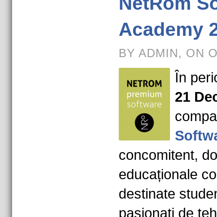
NetRom So
Academy 
BY ADMIN, ON 
În per
21 De
compa
Softw
concomitent, d
educaționale c
destinate studen
pasionați de te