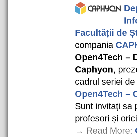
De
Inf
Facultății de Șt
compania
CAP
Open4Tech – D
Caphyon
, prez
cadrul seriei d
Open4Tech – O
Sunt invitați sa 
profesori și ori
→ Read More: