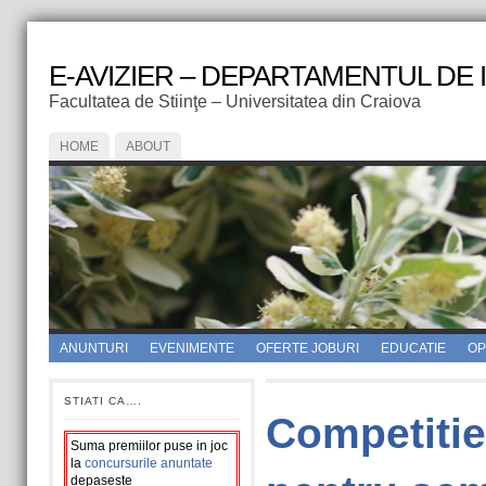
E-AVIZIER – DEPARTAMENTUL DE
Facultatea de Stiinţe – Universitatea din Craiova
HOME
ABOUT
ANUNTURI
EVENIMENTE
OFERTE JOBURI
EDUCATIE
OPI
STIATI CA….
Competitie
Suma premiilor puse in joc
la
concursurile anuntate
depaseste