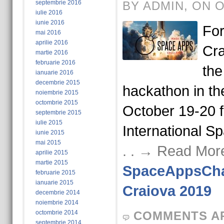
septembrie 2016
BY ADMIN, ON 
iulie 2016
iunie 2016
For
mai 2016
aprilie 2016
Cra
martie 2016
februarie 2016
the
ianuarie 2016
decembrie 2015
hackathon in th
noiembrie 2015
octombrie 2015
October 19-20 f
septembrie 2015
iulie 2015
International S
iunie 2015
mai 2015
. . → Read Mor
aprilie 2015
martie 2015
SpaceAppsCha
februarie 2015
ianuarie 2015
Craiova 2019
decembrie 2014
noiembrie 2014
octombrie 2014
COMMENTS A
septembrie 2014