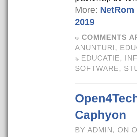
More:
NetRom 
2019
COMMENTS A
ANUNTURI
,
EDU
EDUCATIE
,
IN
SOFTWARE
,
ST
Open4Tech
Caphyon
BY ADMIN, ON 