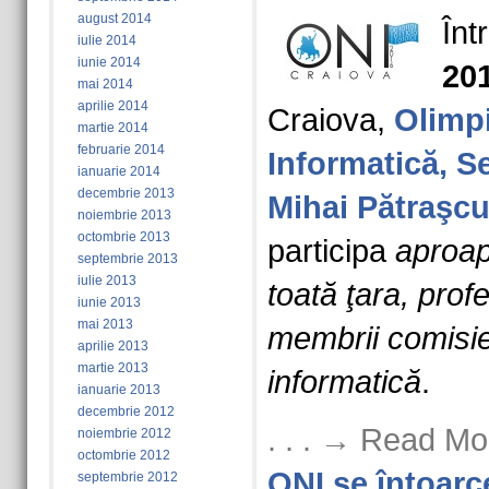
august 2014
Înt
iulie 2014
iunie 2014
20
mai 2014
aprilie 2014
Craiova,
Olimp
martie 2014
februarie 2014
Informatică, Se
ianuarie 2014
decembrie 2013
Mihai Pătraşc
noiembrie 2013
octombrie 2013
participa
aproap
septembrie 2013
iulie 2013
toată ţara, profe
iunie 2013
mai 2013
membrii comisie
aprilie 2013
martie 2013
informatică
.
ianuarie 2013
decembrie 2012
. . . → Read Mo
noiembrie 2012
octombrie 2012
ONI se întoarc
septembrie 2012