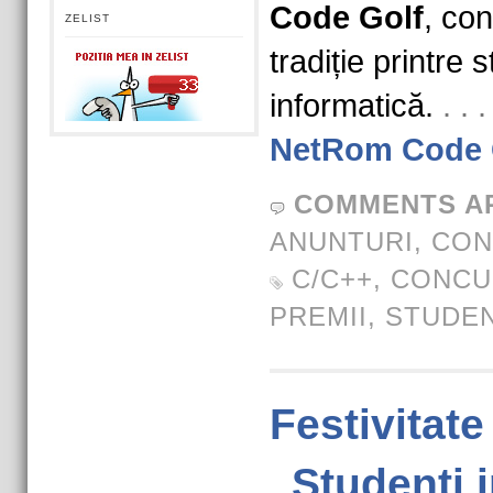
Code Golf
, co
ZELIST
tradiție printre 
informatică.
. .
NetRom Code 
COMMENTS A
ANUNTURI
,
CON
C/C++
,
CONCU
PREMII
,
STUDEN
Festivitat
„Studenti 