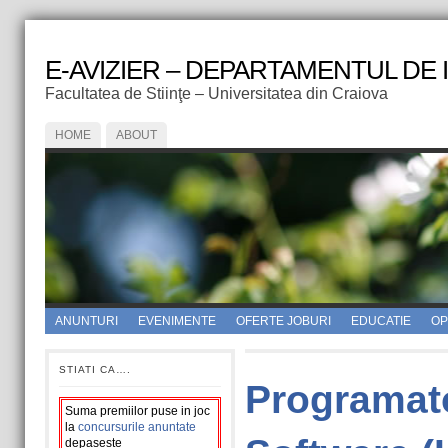
E-AVIZIER – DEPARTAMENTUL DE
Facultatea de Stiinţe – Universitatea din Craiova
HOME
ABOUT
ANUNTURI
EVENIMENTE
OFERTE JOBURI
EDUCATIE
OPI
STIATI CA….
Programat
Suma premiilor puse in joc
la
concursurile anuntate
depaseste