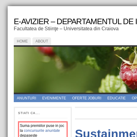
E-AVIZIER – DEPARTAMENTUL DE
Facultatea de Stiinţe – Universitatea din Craiova
HOME
ABOUT
ANUNTURI
EVENIMENTE
OFERTE JOBURI
EDUCATIE
OPI
STIATI CA….
Suma premiilor puse in joc
Sustainme
la
concursurile anuntate
depaseste