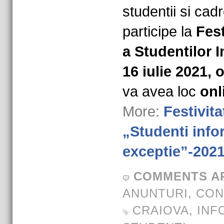
studentii si cad
participe la
Fest
a Studentilor I
16 iulie 2021, 
va avea loc
onl
More:
Festivit
„Studenti info
exceptie”-202
COMMENTS A
ANUNTURI
,
CON
CRAIOVA
,
INF