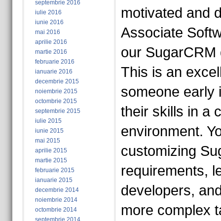
septembrie 2016
motivated and d
iulie 2016
iunie 2016
Associate Softw
mai 2016
aprilie 2016
our SugarCRM 
martie 2016
februarie 2016
This is an excel
ianuarie 2016
decembrie 2015
someone early i
noiembrie 2015
octombrie 2015
their skills in a
septembrie 2015
iulie 2015
environment. You
iunie 2015
mai 2015
customizing Su
aprilie 2015
martie 2015
requirements, l
februarie 2015
ianuarie 2015
developers, and
decembrie 2014
noiembrie 2014
more complex t
octombrie 2014
septembrie 2014