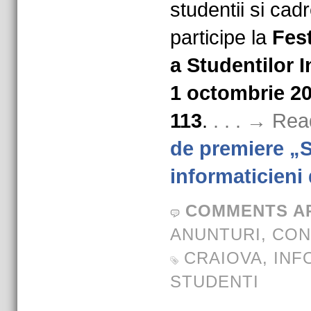
studentii si cad
participe la
Fest
a Studentilor I
1 octombrie 20
113
.
. . . → Re
de premiere „S
informaticieni
COMMENTS A
ANUNTURI
,
CON
CRAIOVA
,
INF
STUDENTI