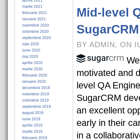
aprilie 2021
martie 2021
Mid-level 
februarie 2021
ianuarie 2021
SugarCRM 
noiembrie 2020
octombrie 2020
septembrie 2020
BY ADMIN, ON I
iulie 2020
iunie 2020
mai 2020
We 
aprilie 2020
martie 2020
motivated and d
februarie 2020
ianuarie 2020
level QA Enginee
decembrie 2019
noiembrie 2019
SugarCRM devel
octombrie 2019
septembrie 2019
an excellent op
august 2019
iunie 2019
early in their ca
aprilie 2019
martie 2019
in a collaborati
februarie 2019