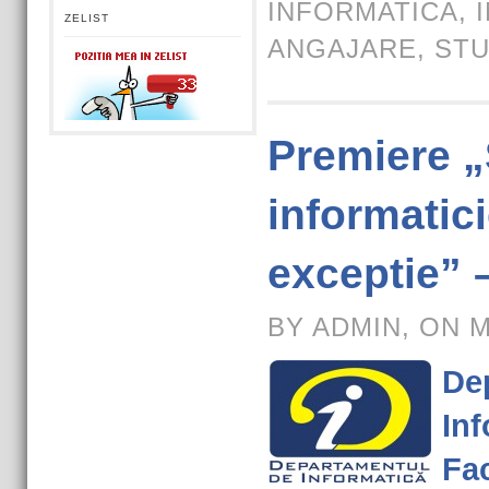
INFORMATICA
,
ZELIST
ANGAJARE
,
STU
Premiere „
informatic
exceptie” 
BY ADMIN, ON M
De
Inf
Fac