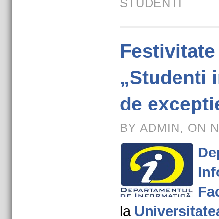
STUDENTI
Festivitat
„Studenti 
de excepti
BY ADMIN, ON N
De
Inf
Fac
la
Universitate