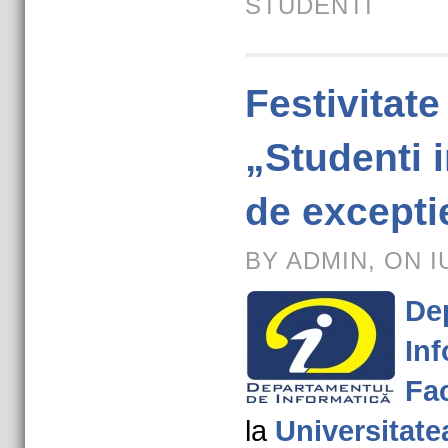
STUDENTI
Festivitat
„Studenti 
de excepti
BY ADMIN, ON IU
De
Inf
Fac
la
Universitate