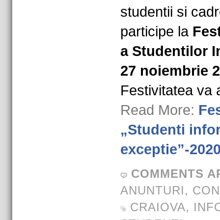
studentii si cad
participe la
Fest
a Studentilor I
27 noiembrie 2
Festivitatea va
Read More:
Fes
„Studenti info
exceptie”-202
COMMENTS A
ANUNTURI
,
CON
CRAIOVA
,
INF