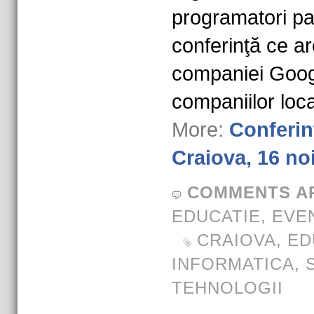
programatori pas
conferinţă ce ar
companiei Goog
companiilor loca
More:
Conferi
Craiova, 16 no
COMMENTS A
EDUCATIE
,
EVE
CRAIOVA
,
ED
INFORMATICA
,
TEHNOLOGII