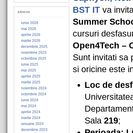
BST IT
va invit
ARHIVA
Summer Schoo
iunie 2026
mai 2026
cursuri desfasur
aprilie 2026
martie 2026
Open4Tech – O
decembrie 2025
noiembrie 2025
Sunt invitati sa 
octombrie 2025
iunie 2025
si oricine este i
mai 2025
aprilie 2025
martie 2025
Loc de desf
noiembrie 2024
octombrie 2024
Universitate
iunie 2024
mai 2024
Departamentu
aprilie 2024
martie 2024
Sala
219
;
ianuarie 2024
decembrie 2023
Perioada: L