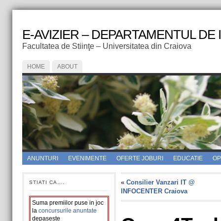
E-AVIZIER – DEPARTAMENTUL DE
Facultatea de Stiinţe – Universitatea din Craiova
HOME
ABOUT
ANUNTURI
EVENIMENTE
OFERTE JOBURI
EDUCATIE
OPI
«
Consilier Vanzari IT @
STIATI CA….
INFOCENTER Craiova
Suma premiilor puse in joc
la
concursurile anuntate
depaseste