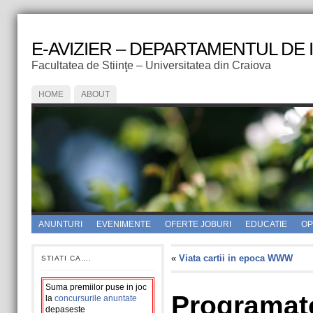
E-AVIZIER – DEPARTAMENTUL DE
Facultatea de Stiinţe – Universitatea din Craiova
HOME
ABOUT
ANUNTURI
EVENIMENTE
OFERTE JOBURI
EDUCATIE
OPI
«
Viata cartii in epoca WWW
STIATI CA….
Suma premiilor puse in joc
Programato
la
concursurile anuntate
depaseste