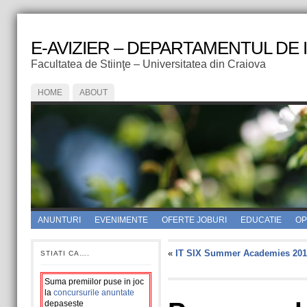
E-AVIZIER – DEPARTAMENTUL DE
Facultatea de Stiinţe – Universitatea din Craiova
HOME
ABOUT
ANUNTURI
EVENIMENTE
OFERTE JOBURI
EDUCATIE
OPI
«
IT SIX Summer Academies 201
STIATI CA….
Suma premiilor puse in joc
la
concursurile anuntate
depaseste