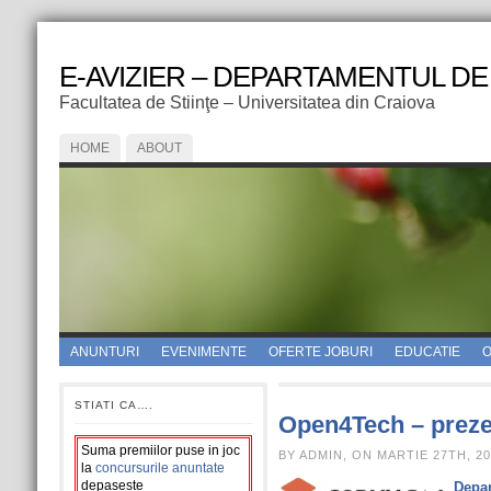
E-AVIZIER – DEPARTAMENTUL DE
Facultatea de Stiinţe – Universitatea din Craiova
HOME
ABOUT
ANUNTURI
EVENIMENTE
OFERTE JOBURI
EDUCATIE
O
STIATI CA….
Open4Tech – prez
Suma premiilor puse in joc
BY ADMIN, ON MARTIE 27TH, 20
la
concursurile anuntate
depaseste
Depar