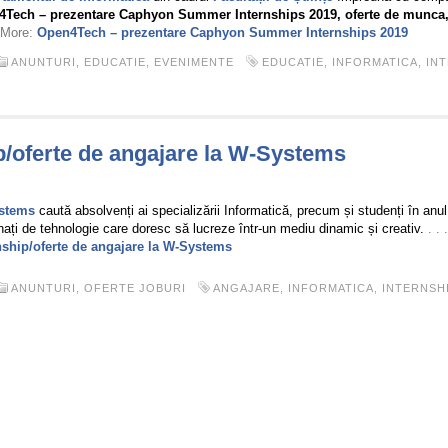
Tech – prezentare Caphyon Summer Internships 2019, oferte de munca, 
 More:
Open4Tech – prezentare Caphyon Summer Internships 2019
ANUNTURI
,
EDUCATIE
,
EVENIMENTE
EDUCATIE
,
INFORMATICA
,
IN
ip/oferte de angajare la W-Systems
stems
caută absolvenți ai specializării Informatică, precum și studenți în anu
nați de tehnologie care doresc să lucreze într-un mediu dinamic și creativ.
. .
nship/oferte de angajare la W-Systems
ANUNTURI
,
OFERTE JOBURI
ANGAJARE
,
INFORMATICA
,
INTERNSH