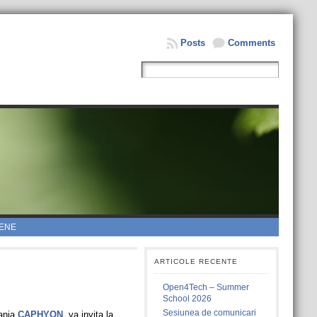
Posts
Comments
ENE
ARTICOLE RECENTE
Open4Tech – Summer
School 2026
Sesiunea de comunicari
ania
CAPHYON
, va invita la