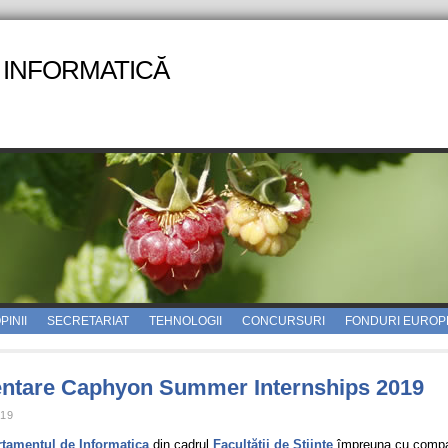
 INFORMATICĂ
PINII
SECRETARIAT
TEHNOLOGII
CONCURSURI
FONDURI EUROP
entare Caphyon Summer Internships 2019
19
tamentul de Informatica
din cadrul
Facultății de Științe
împreuna cu comp