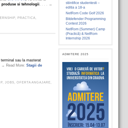
stiintifice studentesti –
produse si tehnologii
.
. . . →
editia a 18-a
NetRom Code Golf 2026
TERNSHIP
,
PRACTICA
,
Bitdefender Programming
Contest 2026
NetRom {Summer} Camp
(Practică) & NetRom
Internship 2026
ADMITERE 2025
l terminal sau la masterat
 . → Read More:
Stagii de
IP
,
JOBS
,
OFERTA ANGAJARE
,