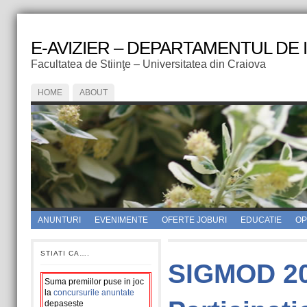
E-AVIZIER – DEPARTAMENTUL DE
Facultatea de Stiinţe – Universitatea din Craiova
HOME
ABOUT
ANUNTURI
EVENIMENTE
OFERTE JOBURI
EDUCATIE
OPI
STIATI CA….
SIGMOD 20
Suma premiilor puse in joc
la
concursurile anuntate
depaseste