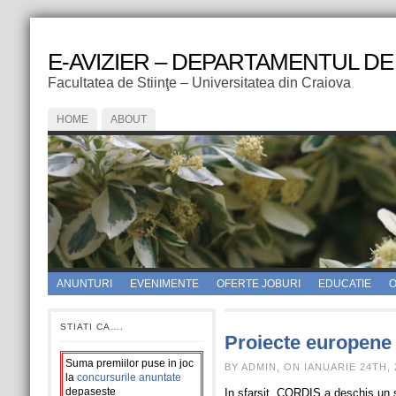
E-AVIZIER – DEPARTAMENTUL DE
Facultatea de Stiinţe – Universitatea din Craiova
HOME
ABOUT
ANUNTURI
EVENIMENTE
OFERTE JOBURI
EDUCATIE
O
STIATI CA….
Proiecte europene
Suma premiilor puse in joc
BY ADMIN, ON IANUARIE 24TH, 
la
concursurile anuntate
depaseste
In sfarsit, CORDIS a deschis un se