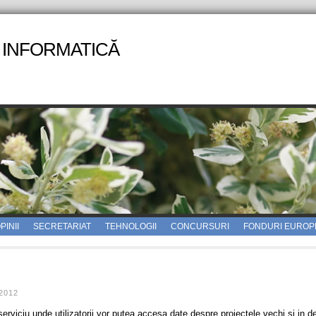
 INFORMATICĂ
PINII
SECRETARIAT
TEHNOLOGII
CONCURSURI
FONDURI EUROP
2012
rviciu unde utilizatorii vor putea accesa date despre proiectele vechi si in d