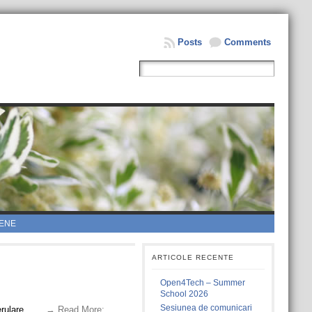
Posts
Comments
ENE
ARTICOLE RECENTE
Open4Tech – Summer
School 2026
Sesiunea de comunicari
erulare.
. . . → Read More: