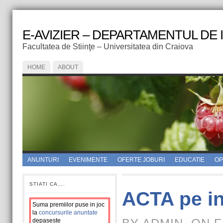
E-AVIZIER – DEPARTAMENTUL DE
Facultatea de Stiinţe – Universitatea din Craiova
HOME
ABOUT
ANUNTURI
EVENIMENTE
OFERTE JOBURI
EDUCATIE
OPI
STIATI CA….
ACTA pe in
Suma premiilor puse in joc
la
concursurile anuntate
depaseste