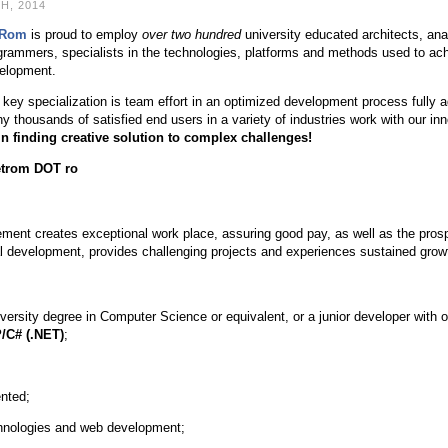
H, 2014
tRom
is proud to employ
over two hundred
university educated architects, ana
grammers, specialists in the technologies, platforms and methods used to ach
elopment.
 key specialization is team effort in an optimized development process fully 
y thousands of satisfied end users in a variety of industries work with our in
in finding creative solution to complex challenges!
etrom DOT ro
nt creates exceptional work place, assuring good pay, as well as the prosp
al development, provides challenging projects and experiences sustained grow
iversity degree in Computer Science or equivalent, or a junior developer with 
/C# (.NET)
;
ented;
hnologies and web development;