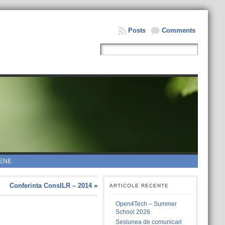
Posts
Comments
ENE
Conferinta ConsILR – 2014
»
ARTICOLE RECENTE
Open4Tech – Summer
School 2026
Sesiunea de comunicari