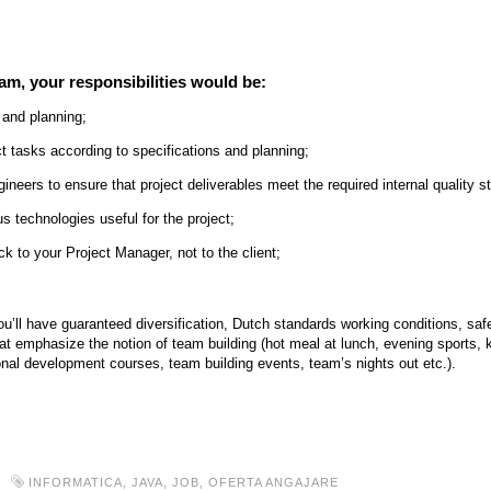
am, your responsibilities would be:
 and planning;
 tasks according to specifications and planning;
gineers to ensure that project deliverables meet the required internal quality s
s technologies useful for the project;
k to your Project Manager, not to the client;
’ll have guaranteed diversification, Dutch standards working conditions, saf
 that emphasize the notion of team building (hot meal at lunch, evening sports, 
onal development courses, team building events, team’s nights out etc.).
INFORMATICA
,
JAVA
,
JOB
,
OFERTA ANGAJARE