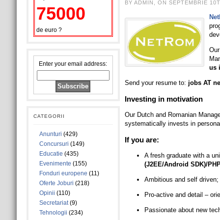
BY ADMIN, ON SEPTEMBRIE 10T
75000
Ne
pro
de euro ?
dev
Our
Man
Enter your email address:
us 
Send your resume to:
jobs AT n
Investing in motivation
Our Dutch and Romanian Manageme
CATEGORII
systematically invests in person
Anunturi
(429)
If you are:
Concursuri
(149)
Educatie
(435)
A fresh graduate with a un
Evenimente
(155)
(J2EE/Android SDK)/PHP
Fonduri europene
(11)
Ambitious and self driven;
Oferte Joburi
(218)
Opinii
(110)
Pro-active and detail – ori
Secretariat
(9)
Passionate about new tec
Tehnologii
(234)