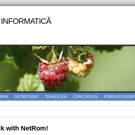
 INFORMATICĂ
PINII
SECRETARIAT
TEHNOLOGII
CONCURSURI
FONDURI EUROP
ck with NetRom!