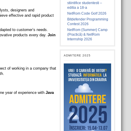
stiintifice studentesti –
editia a 18-a
lysts, designers and
NetRom Code Golf 2026
ieve effective and rapid product
Bitdefender Programming
Contest 2026
adapted to customer’s needs.
NetRom {Summer} Camp
(Practică) & NetRom
novative products every day.
Join
Internship 2026
ADMITERE 2025
ect of working in a company that
th.
one year of experience with
Java