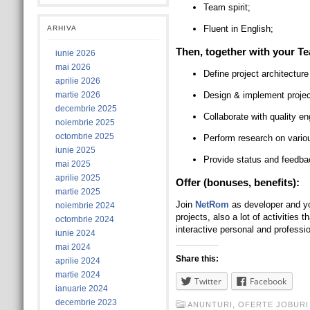
Team spirit;
Fluent in English;
ARHIVA
Then, together with your Te
iunie 2026
mai 2026
Define project architecture
aprilie 2026
martie 2026
Design & implement project
decembrie 2025
Collaborate with quality en
noiembrie 2025
octombrie 2025
Perform research on variou
iunie 2025
Provide status and feedbac
mai 2025
aprilie 2025
Offer (bonuses, benefits):
martie 2025
Join
NetRom
as developer and you
noiembrie 2024
projects, also a lot of activities
octombrie 2024
interactive personal and professi
iunie 2024
mai 2024
Share this:
aprilie 2024
martie 2024
Twitter
Facebook
ianuarie 2024
decembrie 2023
ANUNTURI
,
OFERTE JOBURI