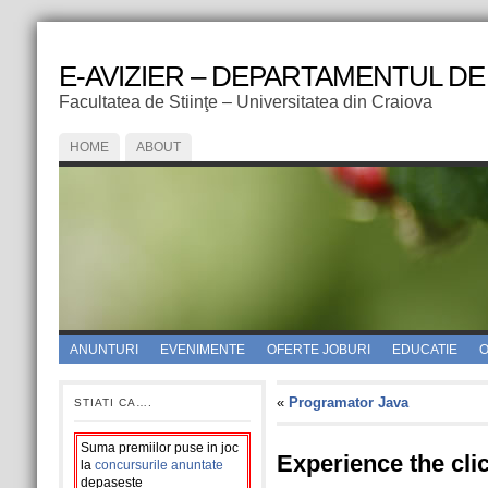
E-AVIZIER – DEPARTAMENTUL DE
Facultatea de Stiinţe – Universitatea din Craiova
HOME
ABOUT
ANUNTURI
EVENIMENTE
OFERTE JOBURI
EDUCATIE
O
«
Programator Java
STIATI CA….
Suma premiilor puse in joc
Experience the cli
la
concursurile anuntate
depaseste