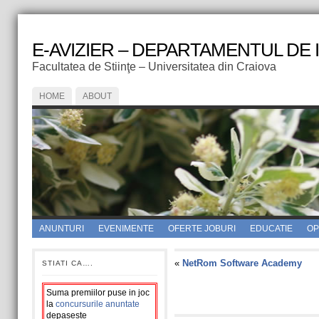
E-AVIZIER – DEPARTAMENTUL DE
Facultatea de Stiinţe – Universitatea din Craiova
HOME
ABOUT
ANUNTURI
EVENIMENTE
OFERTE JOBURI
EDUCATIE
OPI
«
NetRom Software Academy
STIATI CA….
Suma premiilor puse in joc
la
concursurile anuntate
depaseste