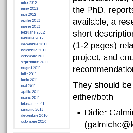
iulie 2012
the PhD, report
iunie 2012
mai 2012
available, a re
aprilie 2012
martie 2012
short description
februarie 2012
ianuarie 2012
(1-2 pages) rel
decembrie 2011
noiembrie 2011
project, and on
octombrie 2011
septembrie 2011
recommendation 
august 2011
iulie 2011
iunie 2011
They should be 
mai 2011
aprilie 2011
either/both
martie 2011
februarie 2011
ianuarie 2011
Didier Galm
decembrie 2010
octombrie 2010
(galmiche@lo