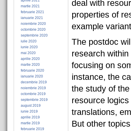
aprilie 2021
deal with reso
martie 2021
februarie 2021
properties of re
ianuarie 2021
noiembrie 2020
example variants
octombrie 2020
septembrie 2020
The postdoc will
iulie 2020
iunie 2020
research within
mai 2020
aprilie 2020
focusing on som
martie 2020
februarie 2020
instance, the c
ianuarie 2020
decembrie 2019
the study of the
noiembrie 2019
octombrie 2019
resource logics 
septembrie 2019
august 2019
translations, e
iunie 2019
aprilie 2019
But other topic
martie 2019
februarie 2019