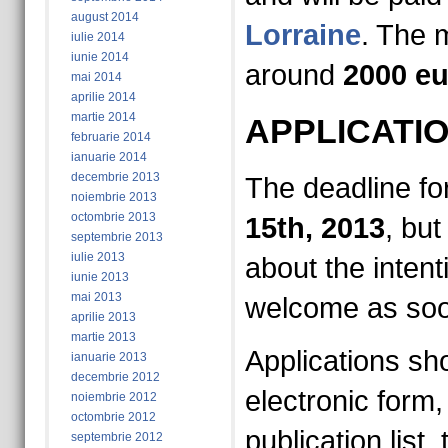
august 2014
Lorraine
. The m
iulie 2014
iunie 2014
around
2000 e
mai 2014
aprilie 2014
martie 2014
APPLICATI
februarie 2014
ianuarie 2014
decembrie 2013
The deadline for
noiembrie 2013
octombrie 2013
15th, 2013
, but
septembrie 2013
iulie 2013
about the intenti
iunie 2013
mai 2013
welcome as soo
aprilie 2013
martie 2013
Applications sho
ianuarie 2013
decembrie 2012
electronic form,
noiembrie 2012
octombrie 2012
publication list
septembrie 2012