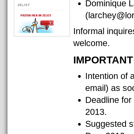
Dominique L
ZELIST
(larchey@lori
Informal inquire
welcome.
IMPORTANT
Intention of 
email) as so
Deadline for
2013.
Suggested st