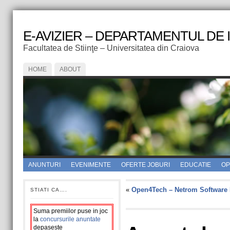
E-AVIZIER – DEPARTAMENTUL DE
Facultatea de Stiinţe – Universitatea din Craiova
HOME
ABOUT
ANUNTURI
EVENIMENTE
OFERTE JOBURI
EDUCATIE
OPI
«
Open4Tech – Netrom Software
STIATI CA….
Suma premiilor puse in joc
la
concursurile anuntate
depaseste