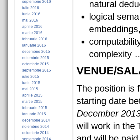
natural dedu
septembrie 2016
iulie 2016
logical seman
iunie 2016
mai 2016
embeddings, 
aprilie 2016
martie 2016
computability
februarie 2016
ianuarie 2016
complexity 
decembrie 2015
noiembrie 2015
octombrie 2015
VENUE/SAL
septembrie 2015
iulie 2015
iunie 2015
The position is 
mai 2015
aprilie 2015
starting date b
martie 2015
februarie 2015
December 201
ianuarie 2015
decembrie 2014
will work in th
noiembrie 2014
octombrie 2014
and will be paid
septembrie 2014