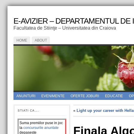
E-AVIZIER – DEPARTAMENTUL DE
Facultatea de Stiinţe – Universitatea din Craiova
HOME
ABOUT
ANUNTURI
EVENIMENTE
OFERTE JOBURI
EDUCATIE
OPI
«
Light up your career with Hella
STIATI CA….
Suma premiilor puse in joc
Finala Alg
la
concursurile anuntate
depaseste