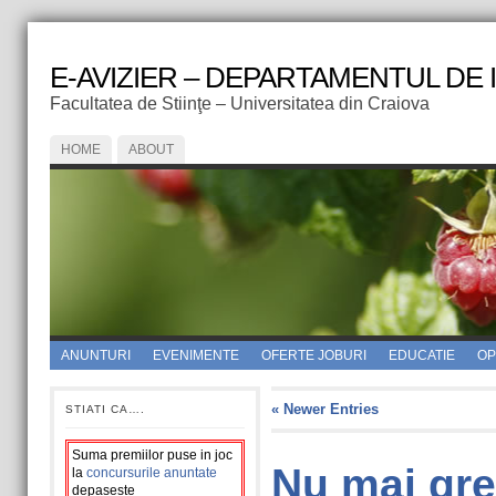
E-AVIZIER – DEPARTAMENTUL DE
Facultatea de Stiinţe – Universitatea din Craiova
HOME
ABOUT
ANUNTURI
EVENIMENTE
OFERTE JOBURI
EDUCATIE
OPI
« Newer Entries
STIATI CA….
Suma premiilor puse in joc
Nu mai gres
la
concursurile anuntate
depaseste