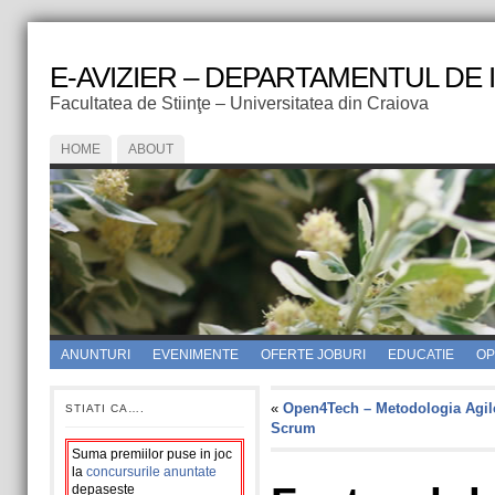
E-AVIZIER – DEPARTAMENTUL DE
Facultatea de Stiinţe – Universitatea din Craiova
HOME
ABOUT
ANUNTURI
EVENIMENTE
OFERTE JOBURI
EDUCATIE
OPI
«
Open4Tech – Metodologia Agil
STIATI CA….
Scrum
Suma premiilor puse in joc
la
concursurile anuntate
depaseste