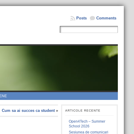
Posts
Comments
ENE
Cum sa ai succes ca student
»
ARTICOLE RECENTE
Open4Tech – Summer
School 2026
Sesiunea de comunicari