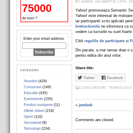
BY ADMIN, ON MARTIE 14TH, 20
75000
Yahoo! promoveaza Semantic Sear
Yahoo! este interesat de motoare
de euro ?
iar participantii scriu aplicatii pe
Instructiunile
ne informeza ca sun
vedem ca lucrurile nu sunt foarte 
Enter your email address:
Cititi
regulile de participare
si
F
Din pacate, a mai ramas doar o s
pentru editia din anul viitor.
Share this:
CATEGORII
Twitter
Facebook
Anunturi
(429)
Concursuri
(149)
CONCURSURI
,
TEHNOLOGII
Educatie
(435)
Evenimente
(155)
Fonduri europene
(11)
«
jambok
Oferte Joburi
(218)
Opinii
(110)
Comments are closed.
Secretariat
(9)
Tehnologii
(234)