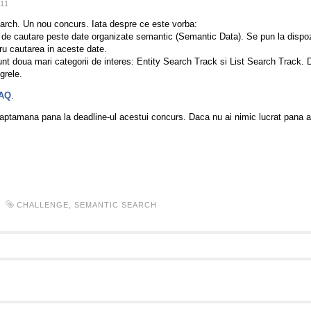
11
ch. Un nou concurs. Iata despre ce este vorba:
 de cautare peste date organizate semantic (Semantic Data). Se pun la dispo
ntru cautarea in aceste date.
t doua mari categorii de interes: Entity Search Track si List Search Track. D
grele.
AQ
.
aptamana pana la deadline-ul acestui concurs. Daca nu ai nimic lucrat pana 
CHALLENGE
,
SEMANTIC SEARCH