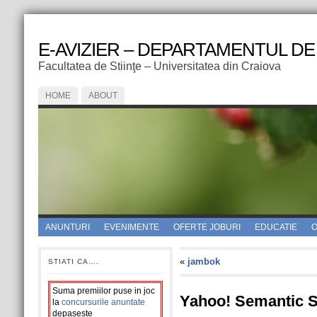
E-AVIZIER – DEPARTAMENTUL DE
Facultatea de Stiinţe – Universitatea din Craiova
HOME
ABOUT
ANUNTURI
EVENIMENTE
OFERTE JOBURI
EDUCATIE
O
«
jambok
STIATI CA….
Suma premiilor puse in joc
Yahoo! Semantic S
la
concursurile anuntate
depaseste