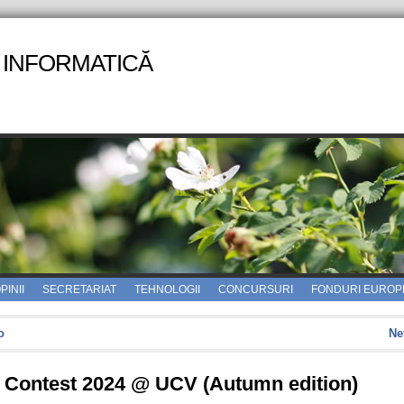
 INFORMATICĂ
PINII
SECRETARIAT
TEHNOLOGII
CONCURSURI
FONDURI EUROP
o
Ne
g Contest 2024 @ UCV (Autumn edition)