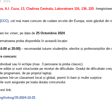
, 2024
va, A.I. Cuza, 13, Cladirea Centrala, Laboratoare 116, 136, 220
.
Inregistrare
 (CCC)
, cel mai mare concurs de codare on-site din Europa, este găzduit din
are loc vineri, pe data de
25 Octombrie 2024
.
 urmatoarea proba disponibila în această locație:
6:00 și 20:00)
– recomandat tuturor studenților, elevilor și profesioniștilor din 
re concurs:
ndividual sau în echipe (max. 3 persoane la proba classic).
 ediție și sunt structurate pe niveluri de dificultate. Gradul de dificultate cre
de programare, de pe propriul laptop.
ștere într-un clasament local și global, premii în bani și multe surprize.
e sunt asigurate pe toata durata concursului.
est link:
rg/listing/35-2024-10-25