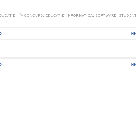
DUCATIE
CONCURS
,
EDUCATIE
,
INFORMATICA
,
SOFTWARE
,
STUDENT
o
Ne
o
Ne