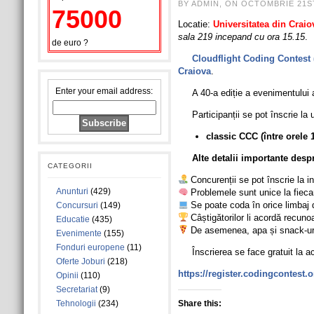
BY ADMIN, ON OCTOMBRIE 21ST
75000
Locatie:
Universitatea din Craio
sala 219 incepand cu ora 15.15
.
de euro ?
Cloudflight Coding Contest
Craiova
.
Enter your email address:
A 40-a ediție a evenimentului 
Participanții se pot înscrie la
classic CCC (între orele 1
Alte detalii importante desp
CATEGORII
Concurenții se pot înscrie la i
Anunturi
(429)
Problemele sunt unice la fiecare
Se poate coda în orice limbaj 
Concursuri
(149)
Câștigătorilor li acordă recunoa
Educatie
(435)
De asemenea, apa și snack-uril
Evenimente
(155)
Fonduri europene
(11)
Înscrierea se face gratuit la ac
Oferte Joburi
(218)
https://register.codingcontest.o
Opinii
(110)
Secretariat
(9)
Tehnologii
(234)
Share this: