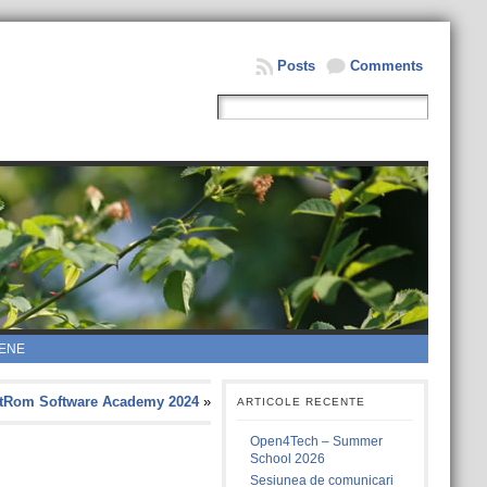
Posts
Comments
ENE
tRom Software Academy 2024
»
ARTICOLE RECENTE
Open4Tech – Summer
School 2026
Sesiunea de comunicari