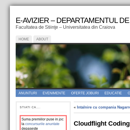
E-AVIZIER – DEPARTAMENTUL DE
Facultatea de Stiinţe – Universitatea din Craiova
HOME
ABOUT
ANUNTURI
EVENIMENTE
OFERTE JOBURI
EDUCATIE
O
«
Intalnire cu compania Nagarr
STIATI CA….
Suma premiilor puse in joc
Cloudflight Codin
la
concursurile anuntate
depaseste