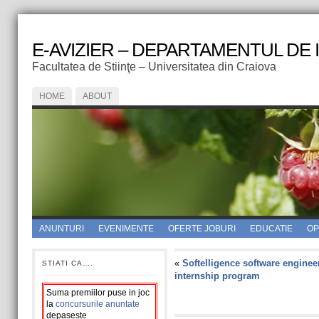
E-AVIZIER – DEPARTAMENTUL DE
Facultatea de Stiinţe – Universitatea din Craiova
HOME
ABOUT
ANUNTURI
EVENIMENTE
OFERTE JOBURI
EDUCATIE
OPI
«
Softelligence software enginee
STIATI CA….
internship program
Suma premiilor puse in joc
la
concursurile anuntate
depaseste