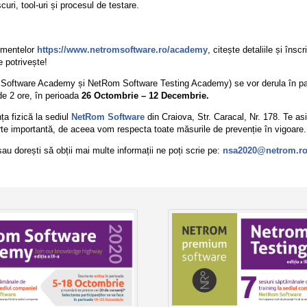
scuri, tool-uri și procesul de testare.
imentelor
https://www.netromsoftware.ro/academy
, citește detaliile și însc
e potrivește!
oftware Academy și NetRom Software Testing Academy) se vor derula în para
e 2 ore, în perioada
26 Octombrie – 12 Decembrie.
a fizică la sediul
NetRom Software
din Craiova, Str. Caracal, Nr. 178. Te 
arte importantă, de aceea vom respecta toate măsurile de prevenție în vigoare.
sau dorești să obții mai multe informații ne poți scrie pe:
nsa2020@netrom.r