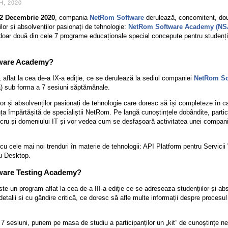
, 2020
12 Decembrie 2020
, compania
NetRom Software
derulează, concomitent, do
or și absolvenților pasionați de tehnologie:
NetRom Software Academy (NS
doar două din cele 7 programe educaționale special concepute pentru studen
tware Academy?
aflat la cea de-a IX-a ediție, ce se derulează la sediul companiei
NetRom So
ă) sub forma a 7 sesiuni săptămânale.
or și absolvenților pasionați de tehnologie care doresc să își completeze în c
ța împărtășită de specialiștii NetRom. Pe langă cunoștințele dobândite, partic
cru și domeniului IT și vor vedea cum se desfașoară activitatea unei compani
cu cele mai noi trenduri în materie de tehnologii: API Platform pentru Servici
u Desktop.
ware Testing Academy?
te un program aflat la cea de-a III-a ediție ce se adreseaza studențiilor și ab
 detalii si cu gândire critică, ce doresc să afle multe informații despre procesul 
 7 sesiuni, punem pe masa de studiu a participanților un „kit” de cunoștințe ne