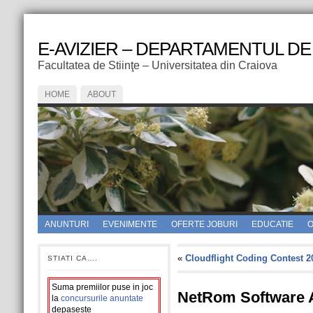
E-AVIZIER – DEPARTAMENTUL DE
Facultatea de Stiinţe – Universitatea din Craiova
HOME
ABOUT
ANUNTURI
EVENIMENTE
OFERTE JOBURI
EDUCATIE
O
«
Cloudflight Coding Contest 
STIATI CA….
Suma premiilor puse in joc
NetRom Software 
la
concursurile anuntate
depaseste