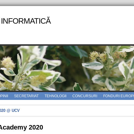
 INFORMATICĂ
PINII
SECRETARIAT
TEHNOLOGII
CONCURSURI
FONDURI EUROP
2020 @ UCV
Academy 2020