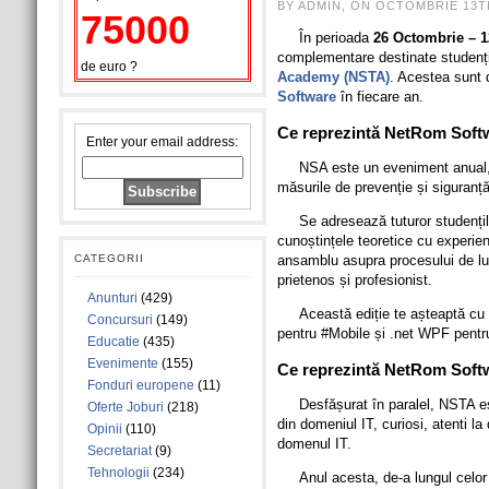
BY ADMIN, ON OCTOMBRIE 13TH
75000
În perioada
26 Octombrie – 
complementare destinate studențil
de euro ?
Academy (NSTA)
. Acestea sunt 
Software
în fiecare an.
Ce reprezintă NetRom Sof
Enter your email address:
NSA este un eveniment anual, 
măsurile de prevenție și siguranț
Se adresează tuturor studențil
cunoștințele teoretice cu experien
CATEGORII
ansamblu asupra procesului de lu
prietenos și profesionist.
Anunturi
(429)
Această ediție te așteaptă cu 
Concursuri
(149)
pentru #Mobile și .net WPF pentr
Educatie
(435)
Evenimente
(155)
Ce reprezintă NetRom Soft
Fonduri europene
(11)
Desfășurat în paralel, NSTA es
Oferte Joburi
(218)
din domeniul IT, curiosi, atenti la
Opinii
(110)
domenul IT.
Secretariat
(9)
Tehnologii
(234)
Anul acesta, de-a lungul celor