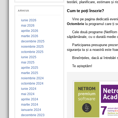
testării, planificare, estimare și ri
Cum te poți înscrie?
ARHIVA
Vino pe pagina dedicată even
iunie 2026
Octombrie
la programul care ți s
mai 2026
aprilie 2026
Cele două programe (NetRom S
martie 2026
săptămânale, cu o durată medie d
decembrie 2025
Participarea presupune prezenț
noiembrie 2025
siguranța ta și a noastră este fo
octombrie 2025
iunie 2025
Bineînțeles, dacă ai întrebări 
mai 2025
Te așteptăm!
aprilie 2025
martie 2025
noiembrie 2024
octombrie 2024
iunie 2024
mai 2024
aprilie 2024
martie 2024
ianuarie 2024
decembrie 2023