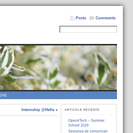
Posts
Comments
ENE
Internship @Hella
»
ARTICOLE RECENTE
Open4Tech – Summer
School 2026
Sesiunea de comunicari