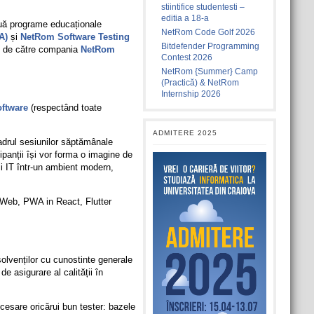
stiintifice studentesti –
editia a 18-a
uă programe educaționale
NetRom Code Golf 2026
A)
și
NetRom Software Testing
Bitdefender Programming
ți de către compania
NetRom
Contest 2026
NetRom {Summer} Camp
(Practică) & NetRom
Internship 2026
ftware
(respectând toate
ADMITERE 2025
adrul sesiunilor săptămânale
ipanții își vor forma o imagine de
i IT într-un ambient modern,
i Web, PWA in React, Flutter
solvenților cu cunostinte generale
de asigurare al calității în
cesare oricărui bun tester: bazele