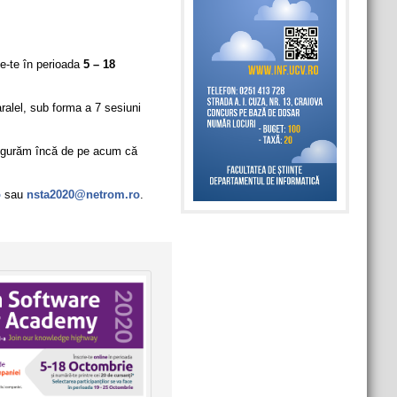
rie-te în perioada
5 – 18
lel, sub forma a 7 sesiuni
asigurăm încă de pe acum că
o
sau
nsta2020@netrom.ro
.