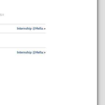
GII
Internship @Hella
»
Internship @Hella
»