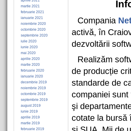
aprilie 2021
Inf
martie 2021
februarie 2021
ianuarie 2021
Compania
Ne
noiembrie 2020
octombrie 2020
activă, în Craio
septembrie 2020
iulie 2020
dezvoltării soft
iunie 2020
mai 2020
Realizăm soft
aprilie 2020
martie 2020
de producție crit
februarie 2020
ianuarie 2020
standarde de cali
decembrie 2019
noiembrie 2019
companiei sunt 
octombrie 2019
septembrie 2019
şi departamente 
august 2019
iunie 2019
cotate la bursă
aprilie 2019
martie 2019
şi SUA. Mii de uti
februarie 2019