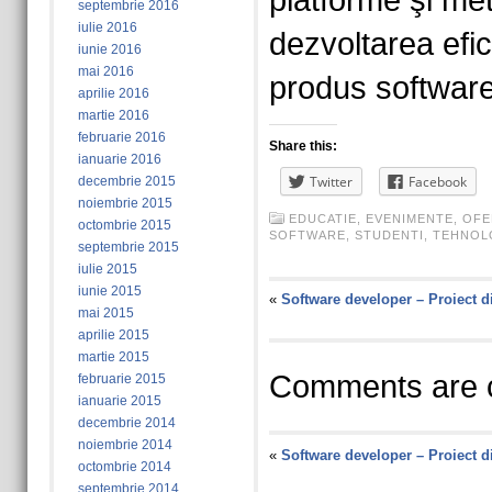
platforme şi met
septembrie 2016
iulie 2016
dezvoltarea efic
iunie 2016
mai 2016
produs software
aprilie 2016
martie 2016
februarie 2016
Share this:
ianuarie 2016
Twitter
Facebook
decembrie 2015
noiembrie 2015
EDUCATIE
,
EVENIMENTE
,
OFE
octombrie 2015
SOFTWARE
,
STUDENTI
,
TEHNOL
septembrie 2015
iulie 2015
iunie 2015
«
Software developer – Proiect di
mai 2015
aprilie 2015
martie 2015
Comments are c
februarie 2015
ianuarie 2015
decembrie 2014
noiembrie 2014
«
Software developer – Proiect di
octombrie 2014
septembrie 2014