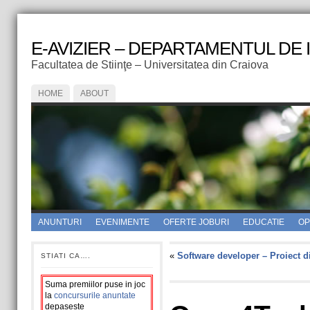
E-AVIZIER – DEPARTAMENTUL DE
Facultatea de Stiinţe – Universitatea din Craiova
HOME
ABOUT
ANUNTURI
EVENIMENTE
OFERTE JOBURI
EDUCATIE
OPI
«
Software developer – Proiect di
STIATI CA….
Suma premiilor puse in joc
la
concursurile anuntate
depaseste