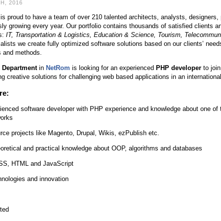
H, 2016
is proud to have a team of over 210 talented architects, analysts, designer
ly growing every year. Our portfolio contains thousands of satisfied clients an
s:
IT, Transportation & Logistics, Education & Science, Tourism, Telecommun
alists we create fully optimized software solutions based on our clients’ nee
s and methods.
 Department
in
NetRom
is looking for an experienced
PHP developer
to joi
g creative solutions for challenging web based applications in an internationa
re:
ienced software developer with PHP experience and knowledge about one of 
orks
ce projects like Magento, Drupal, Wikis, ezPublish etc.
eoretical and practical knowledge about OOP, algorithms and databases
SS, HTML and JavaScript
nologies and innovation
nted