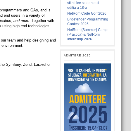
stiintifice studentesti –
editia a 18-a
s, programmers and QAs, and is
NetRom Code Golf 2026
d end users in a variety of
Bitdefender Programming
ication, and more
. Together with
Contest 2026
ds using high end technologies,
NetRom {Summer} Camp
(Practică) & NetRom
Internship 2026
n our team and help designing and
l environment.
ADMITERE 2025
the Symfony, Zend, Laravel or