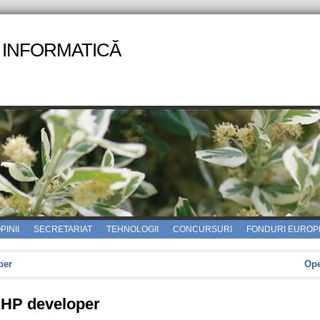
 INFORMATICĂ
PINII
SECRETARIAT
TEHNOLOGII
CONCURSURI
FONDURI EUROP
per
Ope
PHP developer