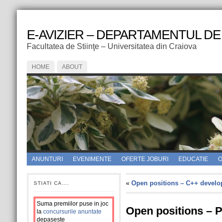
E-AVIZIER – DEPARTAMENTUL DE
Facultatea de Stiinţe – Universitatea din Craiova
HOME
ABOUT
ANUNTURI
EVENIMENTE
OFERTE JOBURI
EDUCATIE
O
«
Open positions – C++ develo
STIATI CA….
Suma premiilor puse in joc
Open positions – 
la
concursurile anuntate
depaseste