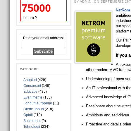
BY ADMIN, ON SEPTEMBRIE 16T
75000
NetRom
ambitious
de euro ?
industrie
our speci
platform
Enter your email address:
Our
PHP
developin
If you a
An exper
CATEGORII
other modern MVC framew
Understanding of open sour
Anunturi
(429)
Concursuri
(149)
An IT professional with th
Educatie
(435)
Advanced knowledge of C
Evenimente
(155)
Fonduri europene
(11)
Passionate about new tech
Oferte Joburi
(218)
Opinii
(110)
Ambitious and self-driven
Secretariat
(9)
Proactive and details orie
Tehnologii
(234)