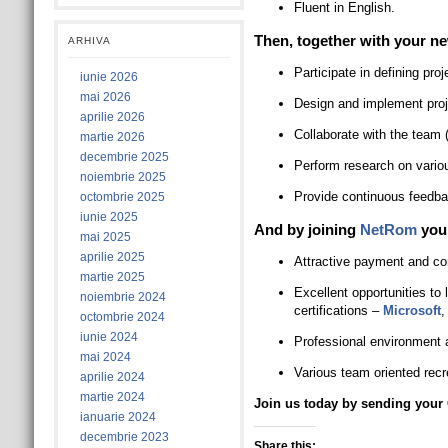
Fluent in English.
Then, together with your ne
ARHIVA
Participate in defining pro
iunie 2026
mai 2026
Design and implement proje
aprilie 2026
Collaborate with the team 
martie 2026
decembrie 2025
Perform research on vario
noiembrie 2025
Provide continuous feedba
octombrie 2025
iunie 2025
And by joining
NetRom
you 
mai 2025
aprilie 2025
Attractive payment and c
martie 2025
Excellent opportunities to 
noiembrie 2024
certifications –
Microsoft
octombrie 2024
iunie 2024
Professional environment 
mai 2024
Various team oriented recre
aprilie 2024
martie 2024
Join us today by sending your
ianuarie 2024
decembrie 2023
Share this: