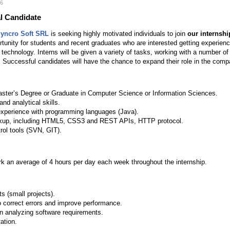
6
al Candidate
yncro Soft SRL
is seeking highly motivated individuals to join
our internsh
rtunity for students and recent graduates who are interested getting experie
technology. Interns will be given a variety of tasks, working with a number of
. Successful candidates will have the chance to expand their role in the comp
Master’s Degree or Graduate in Computer Science or Information Sciences.
nd analytical skills.
 experience with programming languages (Java).
kup, including HTML5, CSS3 and REST APIs, HTTP protocol.
ol tools (SVN, GIT).
ork an average of 4 hours per day each week throughout the internship.
 (small projects).
o correct errors and improve performance.
n analyzing software requirements.
ation.