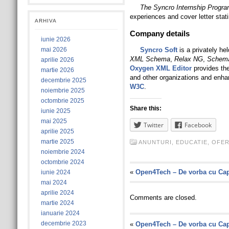
The Syncro Internship Progr
experiences and cover letter stati
ARHIVA
Company details
iunie 2026
mai 2026
Syncro Soft
is a privately he
XML Schema
,
Relax NG
,
Schema
aprilie 2026
Oxygen XML Editor
provides the
martie 2026
and other organizations and enha
decembrie 2025
W3C
.
noiembrie 2025
octombrie 2025
Share this:
iunie 2025
mai 2025
Twitter
Facebook
aprilie 2025
martie 2025
ANUNTURI
,
EDUCATIE
,
OFER
noiembrie 2024
octombrie 2024
«
Open4Tech – De vorba cu Ca
iunie 2024
mai 2024
aprilie 2024
Comments are closed.
martie 2024
ianuarie 2024
decembrie 2023
«
Open4Tech – De vorba cu Ca