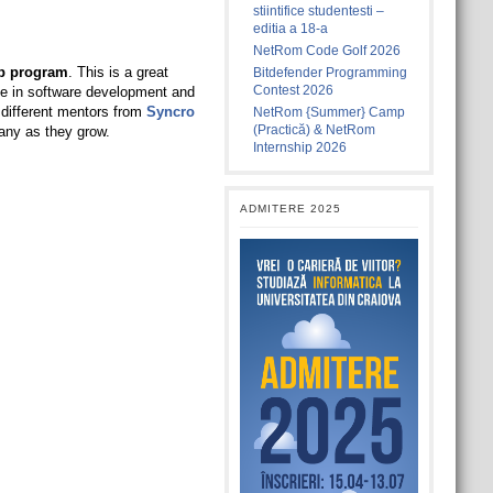
stiintifice studentesti –
editia a 18-a
NetRom Code Golf 2026
ip program
. This is a great
Bitdefender Programming
Contest 2026
nce in software development and
 different mentors from
Syncro
NetRom {Summer} Camp
(Practică) & NetRom
any as they grow.
Internship 2026
ADMITERE 2025