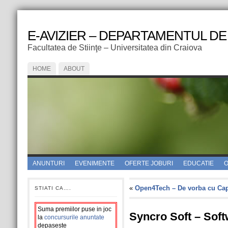
E-AVIZIER – DEPARTAMENTUL DE
Facultatea de Stiinţe – Universitatea din Craiova
HOME
ABOUT
ANUNTURI
EVENIMENTE
OFERTE JOBURI
EDUCATIE
O
«
Open4Tech – De vorba cu Ca
STIATI CA….
Suma premiilor puse in joc
Syncro Soft – Soft
la
concursurile anuntate
depaseste