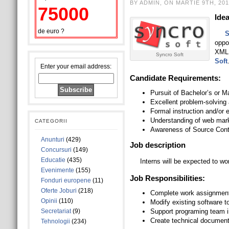
BY ADMIN, ON MARTIE 9TH, 201
75000
Ide
de euro ?
S
oppo
XML 
Syncro Soft
Soft
Enter your email address:
Candidate Requirements:
Pursuit of Bachelor’s or 
Excellent problem-solving a
Formal instruction and/or
Understanding of web mar
CATEGORII
Awareness of Source Contr
Anunturi
(429)
Job description
Concursuri
(149)
Educatie
(435)
Interns will be expected to w
Evenimente
(155)
Job Responsibilities:
Fonduri europene
(11)
Oferte Joburi
(218)
Complete work assignments
Opinii
(110)
Modify existing software t
Secretariat
(9)
Support programing team i
Create technical document
Tehnologii
(234)