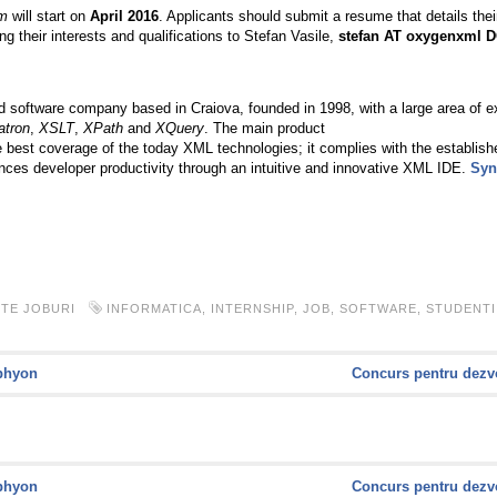
am
will start on
April 2016
. Applicants should submit a resume that details thei
ng their interests and qualifications to Stefan Vasile,
stefan AT oxygenxml 
ld software company based in Craiova, founded in 1998, with a large area of e
tron
,
XSLT
,
XPath
and
XQuery
. The main product
 best coverage of the today XML technologies; it complies with the establis
nces developer productivity through an intuitive and innovative XML IDE.
Syn
TE JOBURI
INFORMATICA
,
INTERNSHIP
,
JOB
,
SOFTWARE
,
STUDENTI
phyon
Concurs pentru dezvo
phyon
Concurs pentru dezvo