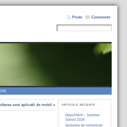
Posts
Comments
ENE
ltarea unei aplicatii de mobil
»
ARTICOLE RECENTE
Open4Tech – Summer
School 2026
Sesiunea de comunicari