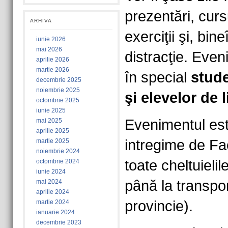
prezentări, curs
ARHIVA
exerciţii şi, bin
iunie 2026
mai 2026
distracţie. Eve
aprilie 2026
martie 2026
în special
stude
decembrie 2025
noiembrie 2025
şi elevelor de 
octombrie 2025
iunie 2025
Evenimentul est
mai 2025
aprilie 2025
intregime de Fa
martie 2025
noiembrie 2024
toate cheltuieli
octombrie 2024
iunie 2024
până la transpor
mai 2024
aprilie 2024
provincie).
martie 2024
ianuarie 2024
decembrie 2023