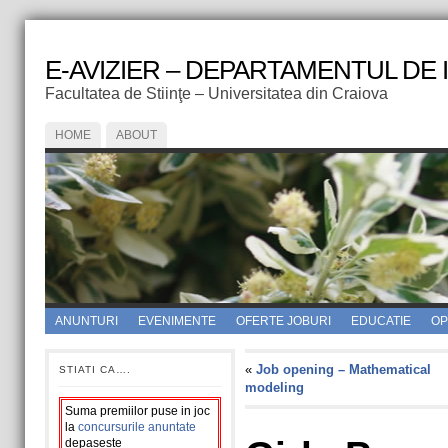
E-AVIZIER – DEPARTAMENTUL DE
Facultatea de Stiinţe – Universitatea din Craiova
HOME
ABOUT
ANUNTURI
EVENIMENTE
OFERTE JOBURI
EDUCATIE
OPI
«
Job opening – Mathematical
STIATI CA….
modeling
Suma premiilor puse in joc
la
concursurile anuntate
depaseste