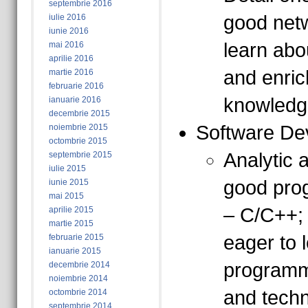
septembrie 2016
good netw
iulie 2016
iunie 2016
learn abou
mai 2016
aprilie 2016
and enric
martie 2016
februarie 2016
knowledg
ianuarie 2016
decembrie 2015
Software Dev
noiembrie 2015
octombrie 2015
Analytic 
septembrie 2015
iulie 2015
good prog
iunie 2015
mai 2015
– C/C++;
aprilie 2015
martie 2015
eager to 
februarie 2015
ianuarie 2015
programmi
decembrie 2014
noiembrie 2014
and techn
octombrie 2014
septembrie 2014