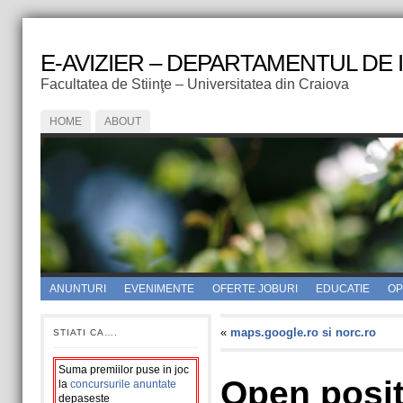
E-AVIZIER – DEPARTAMENTUL DE
Facultatea de Stiinţe – Universitatea din Craiova
HOME
ABOUT
ANUNTURI
EVENIMENTE
OFERTE JOBURI
EDUCATIE
OPI
«
maps.google.ro si norc.ro
STIATI CA….
Suma premiilor puse in joc
Open posit
la
concursurile anuntate
depaseste