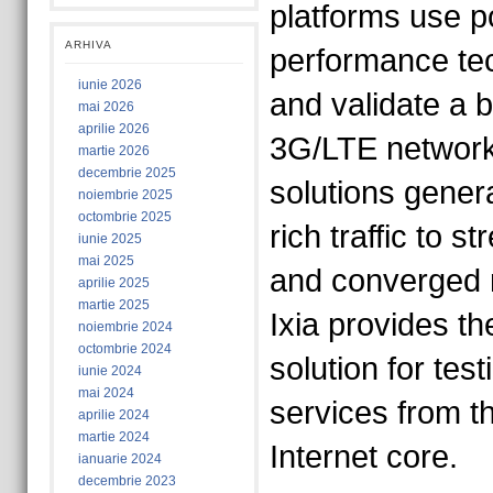
platforms use p
ARHIVA
performance te
iunie 2026
and validate a 
mai 2026
aprilie 2026
3G/LTE network
martie 2026
decembrie 2025
solutions genera
noiembrie 2025
octombrie 2025
rich traffic to s
iunie 2025
mai 2025
and converged 
aprilie 2025
martie 2025
Ixia provides t
noiembrie 2024
octombrie 2024
solution for tes
iunie 2024
mai 2024
services from t
aprilie 2024
martie 2024
Internet core.
ianuarie 2024
decembrie 2023