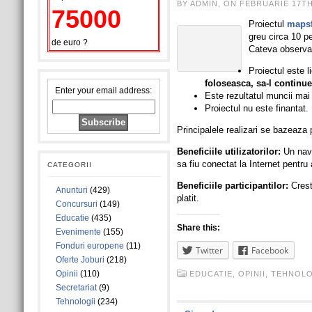
BY ADMIN, ON FEBRUARIE 17TH
75000
Proiectul
maps
greu circa 10 pe
de euro ?
Cateva observat
Proiectul este l
foloseasca, sa-l continue
Enter your email address:
Este rezultatul muncii mai 
Proiectul nu este finantat.
Principalele realizari se bazeaza 
Beneficiile utilizatorilor:
Un navig
sa fiu conectat la Internet pentru
CATEGORII
Beneficiile participantilor:
Creste
Anunturi
(429)
platit.
Concursuri
(149)
Educatie
(435)
Share this:
Evenimente
(155)
Fonduri europene
(11)
Twitter
Facebook
Oferte Joburi
(218)
Opinii
(110)
EDUCATIE
,
OPINII
,
TEHNOLO
Secretariat
(9)
Tehnologii
(234)