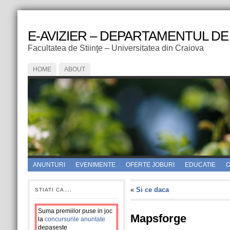
E-AVIZIER – DEPARTAMENTUL DE
Facultatea de Stiinţe – Universitatea din Craiova
HOME
ABOUT
ANUNTURI
EVENIMENTE
OFERTE JOBURI
EDUCATIE
O
«
Si ce daca
STIATI CA….
Suma premiilor puse in joc
Mapsforge
la
concursurile anuntate
depaseste