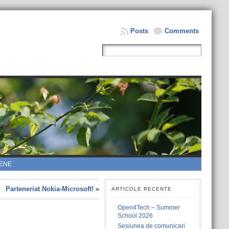
Posts
Comments
ENE
Parteneriat Nokia-Microsoft!
»
ARTICOLE RECENTE
Open4Tech – Summer
School 2026
Sesiunea de comunicari