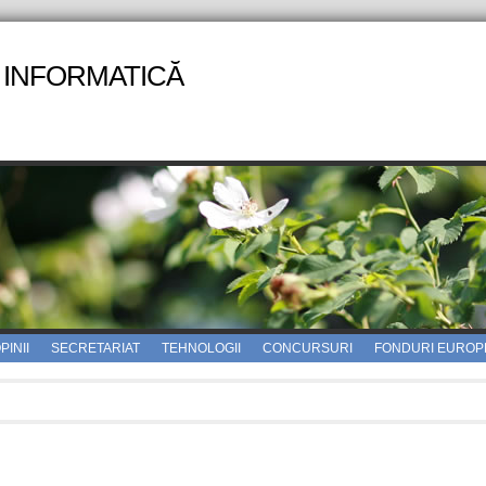
 INFORMATICĂ
PINII
SECRETARIAT
TEHNOLOGII
CONCURSURI
FONDURI EUROP