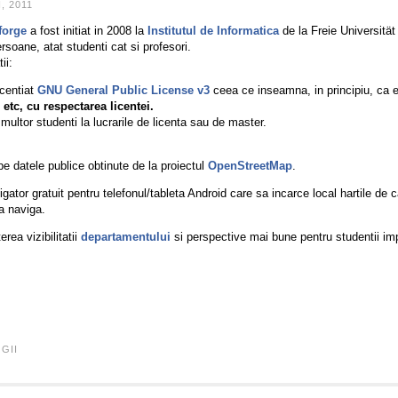
, 2011
forge
a fost initiat in 2008 la
Institutul de Informatica
de la Freie Universität 
rsoane, atat studenti cat si profesori.
ii:
icentiat
GNU General Public License v3
ceea ce inseamna, in principiu, ca e
 etc, cu respectarea licentei.
multor studenti la lucrarile de licenta sau de master.
pe datele publice obtinute de la proiectul
OpenStreetMap
.
ator gratuit pentru telefonul/tableta Android care sa incarce local hartile de 
 a naviga.
rea vizibilitatii
departamentului
si perspective mai bune pentru studentii impl
GII