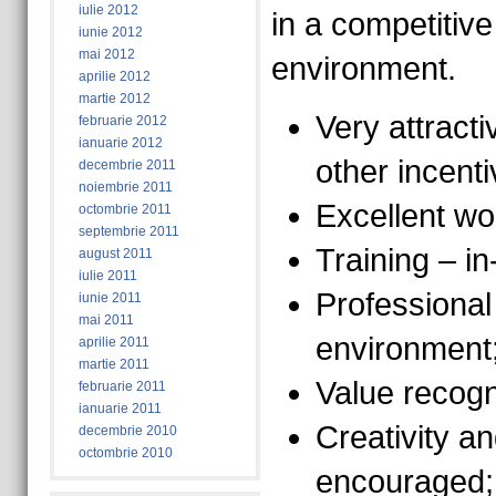
iulie 2012
in a competitiv
iunie 2012
mai 2012
environment.
aprilie 2012
martie 2012
Very attract
februarie 2012
ianuarie 2012
other incenti
decembrie 2011
noiembrie 2011
Excellent wo
octombrie 2011
septembrie 2011
Training – i
august 2011
iulie 2011
Professiona
iunie 2011
mai 2011
environment
aprilie 2011
martie 2011
Value recogn
februarie 2011
ianuarie 2011
Creativity an
decembrie 2010
octombrie 2010
encouraged;