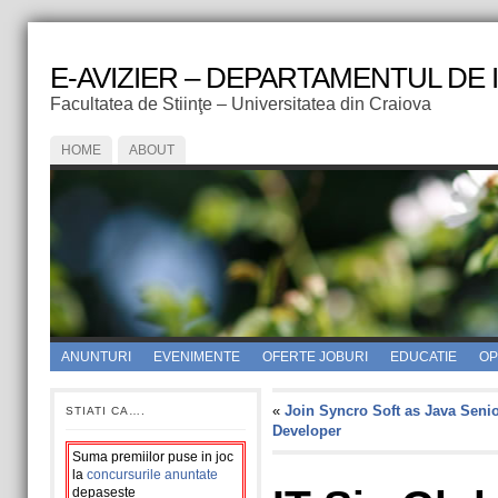
E-AVIZIER – DEPARTAMENTUL DE
Facultatea de Stiinţe – Universitatea din Craiova
HOME
ABOUT
ANUNTURI
EVENIMENTE
OFERTE JOBURI
EDUCATIE
OPI
«
Join Syncro Soft as Java Seni
STIATI CA….
Developer
Suma premiilor puse in joc
la
concursurile anuntate
depaseste