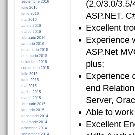
(2.0/3.0/3.5/
septembrie 2016
iulie 2016
ASP.NET, C#
iunie 2016
mai 2016
Excellent tro
aprilie 2016
martie 2016
Experience wi
februarie 2016
ianuarie 2016
ASP.Net MVC
decembrie 2015
noiembrie 2015
plus;
octombrie 2015
septembrie 2015
Experience 
iulie 2015
iunie 2015
end Relatio
mai 2015
aprilie 2015
Server, Orac
martie 2015
februarie 2015
Able to work
ianuarie 2015
decembrie 2014
Excellent En
noiembrie 2014
octombrie 2014
septembrie 2014