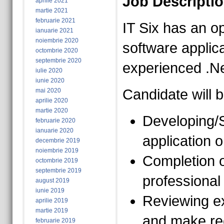
Job Descriptio
aprilie 2021
martie 2021
februarie 2021
IT Six has an op
ianuarie 2021
noiembrie 2020
software applica
octombrie 2020
septembrie 2020
experienced .Ne
iulie 2020
iunie 2020
Candidate will b
mai 2020
aprilie 2020
martie 2020
Developing/S
februarie 2020
ianuarie 2020
application o
decembrie 2019
noiembrie 2019
Completion o
octombrie 2019
septembrie 2019
professional
august 2019
iunie 2019
Reviewing e
aprilie 2019
martie 2019
and make re
februarie 2019