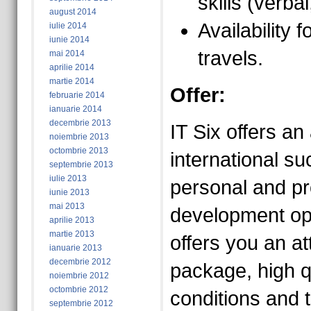
skills (verbal
august 2014
Availability 
iulie 2014
iunie 2014
travels.
mai 2014
aprilie 2014
martie 2014
Offer:
februarie 2014
ianuarie 2014
decembrie 2013
IT Six offers an
noiembrie 2013
octombrie 2013
international s
septembrie 2013
iulie 2013
personal and pr
iunie 2013
mai 2013
development opp
aprilie 2013
martie 2013
offers you an a
ianuarie 2013
decembrie 2012
package, high q
noiembrie 2012
octombrie 2012
conditions and t
septembrie 2012